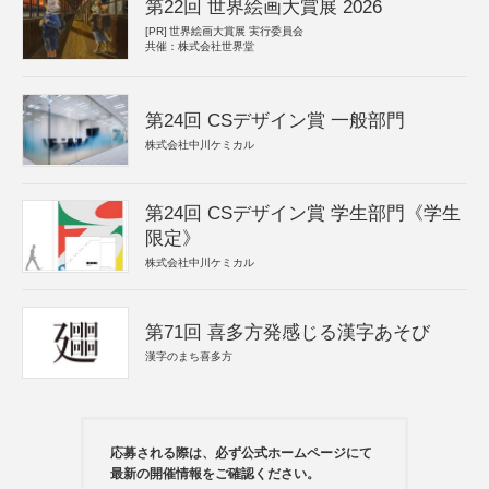
第22回 世界絵画大賞展 2026
[PR]
世界絵画大賞展 実行委員会
共催：株式会社世界堂
第24回 CSデザイン賞 一般部門
株式会社中川ケミカル
第24回 CSデザイン賞 学生部門《学生
限定》
株式会社中川ケミカル
第71回 喜多方発感じる漢字あそび
漢字のまち喜多方
応募される際は、必ず公式ホームページにて
最新の開催情報をご確認ください。