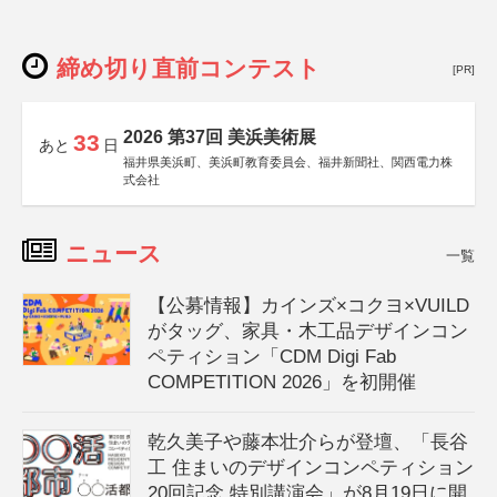
締め切り直前コンテスト
[PR]
2026 第37回 美浜美術展
33
あと
日
福井県美浜町、美浜町教育委員会、福井新聞社、関西電力株
式会社
ニュース
一覧
【公募情報】カインズ×コクヨ×VUILD
がタッグ、家具・木工品デザインコン
ペティション「CDM Digi Fab
COMPETITION 2026」を初開催
乾久美子や藤本壮介らが登壇、「長谷
工 住まいのデザインコンペティション
20回記念 特別講演会」が8月19日に開