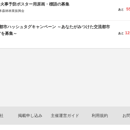
山火事予防ポスター用原画・標語の募集
5
あと
本森林林業振興会
文部科学省、林野庁、全国森林組合連合会、森林火災対策協会
流都市ハッシュタグキャンペーン ～あなたがみつけた交流都市
12
”を募集～
あと
社
掲載申し込み
主催運営ガイド
利用規約
お