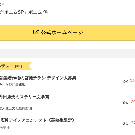
EI
たポエムSP」ポエム 係
公式ホームページ
ンテスト
[PR]
版 音楽著作権の啓発チラシ デザイン大募集
15
あと
ラオケ使用者連盟
区内田康夫ミステリー文学賞
3
あと
法人北区文化振興財団
法人内田康夫財団
実業之日本社
生広報アイデアコンテスト《高校生限定》
3
あと
経済学部