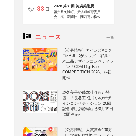
2026 第37回 美浜美術展
33
あと
日
福井県美浜町、美浜町教育委員
会、福井新聞社、関西電力株式会
社
ニュース
一覧
【公募情報】カインズ×コク
ヨ×VUILDがタッグ、家具・
木工品デザインコンペティシ
ョン「CDM Digi Fab
COMPETITION 2026」を初
開催
乾久美子や藤本壮介らが登
壇、「長谷工 住まいのデザ
インコンペティション 20回
記念 特別講演会」が8月19日
に開催
[PR]
【公募情報】大賞賞金100万
円！学生向け創作コンテスト