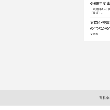
令和8年度 
一般財団法人日
【後援】
総務省消防庁、
文京区×交
の“つながる
文京区
運営会