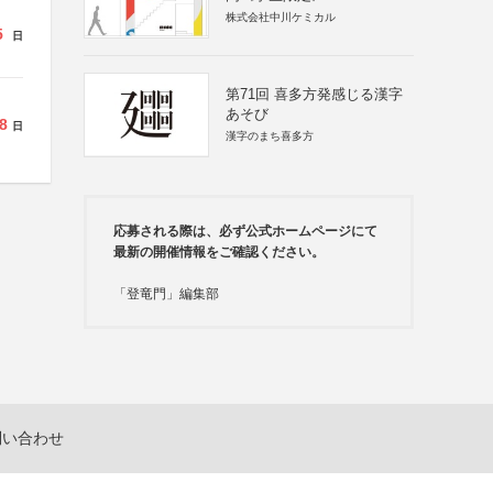
株式会社中川ケミカル
5
日
第71回 喜多方発感じる漢字
あそび
8
日
漢字のまち喜多方
応募される際は、必ず公式ホームページにて
最新の開催情報をご確認ください。
「登竜門」編集部
問い合わせ