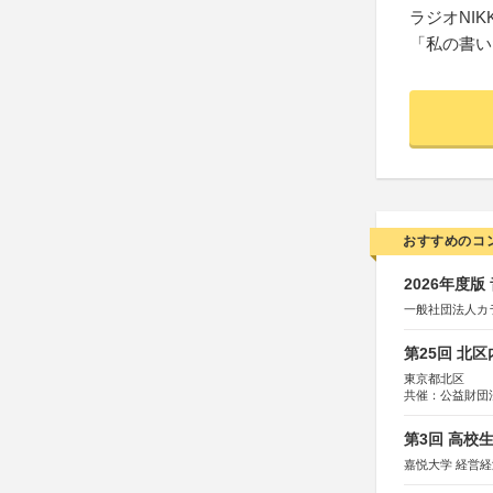
ラジオNIKK
「私の書い
おすすめのコ
2026年度
一般社団法人カ
第25回 北
東京都北区
共催：公益財団
協力：一般財団
協賛：株式会社
第3回 高校
嘉悦大学 経営