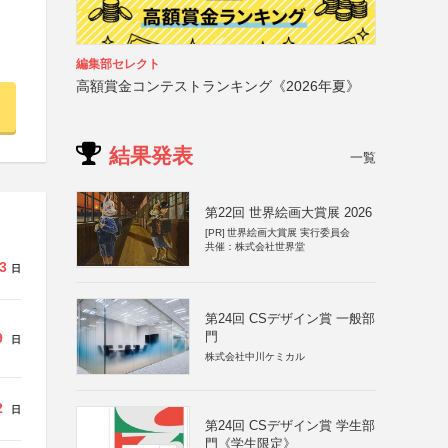
編集部セレクト
高額賞金コンテストランキング《2026年夏》
結果発表
一覧
第22回 世界絵画大賞展 2026
[PR]
世界絵画大賞展 実行委員会
共催：株式会社世界堂
3
日
第24回 CSデザイン賞 一般部
門
9
日
株式会社中川ケミカル
2
日
第24回 CSデザイン賞 学生部
門《学生限定》