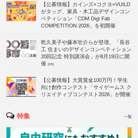
【公募情報】カインズ×コクヨ×VUILD
がタッグ、家具・木工品デザインコン
ペティション「CDM Digi Fab
COMPETITION 2026」を初開催
乾久美子や藤本壮介らが登壇、「長谷
工 住まいのデザインコンペティション
20回記念 特別講演会」が8月19日に開
催
[PR]
【公募情報】大賞賞金100万円！学生
向け創作コンテスト「サイゲームス ク
リエイティブコンテスト2026」が開催
特集
一覧