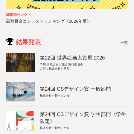
編集部セレクト
高額賞金コンテストランキング《2026年夏》
結果発表
一覧
第22回 世界絵画大賞展 2026
[PR]
世界絵画大賞展 実行委員会
共催：株式会社世界堂
第24回 CSデザイン賞 一般部門
株式会社中川ケミカル
第24回 CSデザイン賞 学生部門《学生
限定》
株式会社中川ケミカル