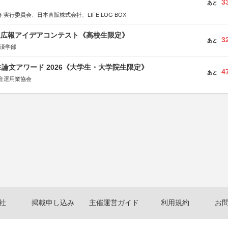
3
あと
実行委員会、日本直販株式会社、LIFE LOG BOX
生広報アイデアコンテスト《高校生限定》
3
あと
経済学部
論文アワード 2026《大学生・大学院生限定》
4
あと
産運用業協会
社
掲載申し込み
主催運営ガイド
利用規約
お