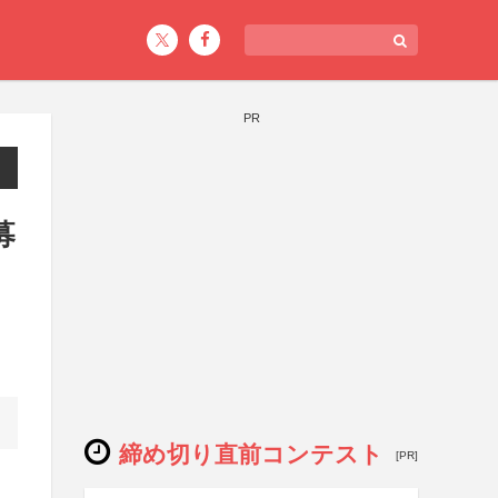
PR
募
締め切り直前コンテスト
[PR]