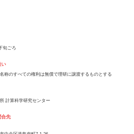
月下旬ごろ
扱い
名称のすべての権利は無償で理研に譲渡するものとする
所 計算科学研究センター
問合先
中央区港島南町7-1-26