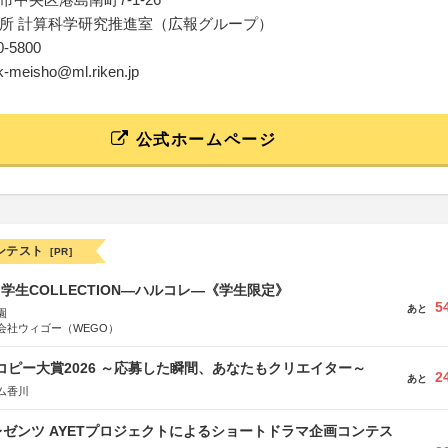
所 計算科学研究推進室（広報グループ）
40-5800
-k-meisho@ml.riken.jp
公式ホームページ
ンテスト
[PR]
る学生COLLECTION―ハルコレ―《学生限定》
5
あと
園
会社ウィゴー（WEGO）
Mコピー大賞2026 ～応募した瞬間、あなたもクリエイター～
2
あと
ム香川
ゼンツ AYETプロジェクトによるショートドラマ企画コンテス