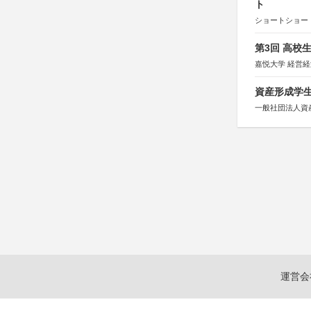
ト
ショートショート
第3回 高校
嘉悦大学 経営
資産形成学生
一般社団法人資
運営会