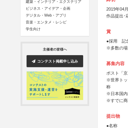
建築・インテリア・エクステリア
ビジネス・アイデア・企画
2019年04月
デジタル・Web・アプリ
作品提出･
音楽・エンタメ・レシピ
学生向け
賞
●採用 記
※多数の場
主催者の皆様へ
コンテスト掲載申し込み
募集内容
ポスト「京
※世界トッ
称
※日本国内
※すでに商
提出物
●名称