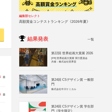
編集部セレクト
高額賞金コンテストランキング《2026年夏》
結果発表
一覧
第22回 世界絵画大賞展 2026
[PR]
世界絵画大賞展 実行委員会
共催：株式会社世界堂
4
日
第24回 CSデザイン賞 一般部
門
株式会社中川ケミカル
4
日
第24回 CSデザイン賞 学生部
門《学生限定》