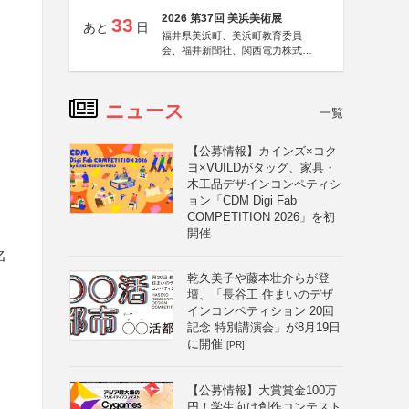
2026 第37回 美浜美術展
33
あと
日
福井県美浜町、美浜町教育委員
会、福井新聞社、関西電力株式会
社
ニュース
一覧
【公募情報】カインズ×コク
ヨ×VUILDがタッグ、家具・
木工品デザインコンペティシ
ョン「CDM Digi Fab
COMPETITION 2026」を初
開催
名
乾久美子や藤本壮介らが登
壇、「長谷工 住まいのデザ
インコンペティション 20回
記念 特別講演会」が8月19日
に開催
[PR]
【公募情報】大賞賞金100万
円！学生向け創作コンテスト