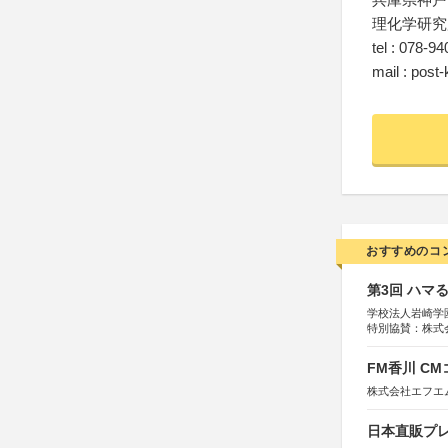
理化学研究
tel : 078-9
mail : post
おすすめのコ
第3回 ハマ
学校法人岩崎学
特別協賛：株式
FM香川 C
株式会社エフエ
日本直販プレ