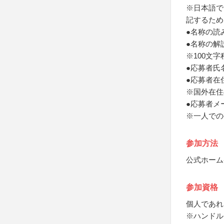
※日本語で
記するため
●名称の読
●名称の解
※100文
●応募者氏
●応募者在
※国外在住
●応募者メ
※一人での
参加方法
公式ホーム
参加資格
個人であれ
※ハンドル