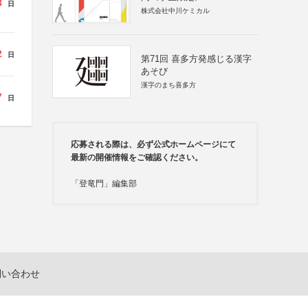
3
日
株式会社中川ケミカル
2
日
第71回 喜多方発感じる漢字
あそび
漢字のまち喜多方
7
日
応募される際は、必ず公式ホームページにて
最新の開催情報をご確認ください。
「登竜門」編集部
問い合わせ