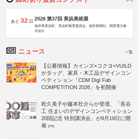
2026 第37回 美浜美術展
32
あと
日
福井県美浜町、美浜町教育委員会、福井新聞社、関西電力株
式会社
ニュース
一覧
【公募情報】カインズ×コクヨ×VUILD
がタッグ、家具・木工品デザインコン
ペティション「CDM Digi Fab
COMPETITION 2026」を初開催
乾久美子や藤本壮介らが登壇、「長谷
工 住まいのデザインコンペティション
20回記念 特別講演会」が8月19日に開
催
[PR]