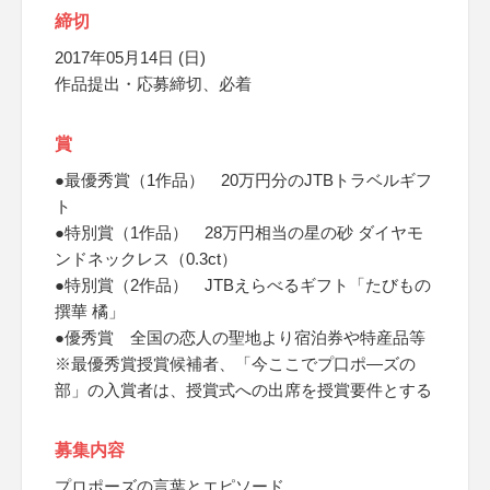
締切
2017年05月14日 (日)
作品提出・応募締切、必着
賞
●最優秀賞（1作品） 20万円分のJTBトラベルギフ
ト
●特別賞（1作品） 28万円相当の星の砂 ダイヤモ
ンドネックレス（0.3ct）
●特別賞（2作品） JTBえらべるギフト「たびもの
撰華 橘」
●優秀賞 全国の恋人の聖地より宿泊券や特産品等
※最優秀賞授賞候補者、「今ここでプ口ポ―ズの
部」の入賞者は、授賞式への出席を授賞要件とする
募集内容
プロポーズの言葉とエピソード