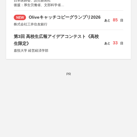
日本医師会、読売新聞社
後援：厚生労働省、文部科学省
協賛：東京海上日動火災保険株式会社、東京海上日動あん
しん生命保険株式会社
Oliveキャッチコピーグランプリ2026
NEW
85
あと
日
株式会社三井住友銀行
第3回 高校生広報アイデアコンテスト《高校
33
生限定》
あと
日
嘉悦大学 経営経済学部
PR