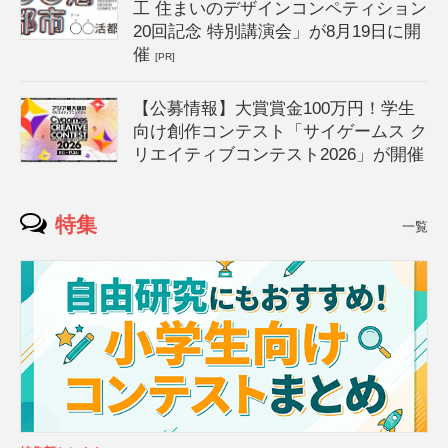
工 住まいのデザインコンペティション
20回記念 特別講演会」が8月19日に開
催
[PR]
【公募情報】大賞賞金100万円！学生
向け創作コンテスト「サイゲームス ク
リエイティブコンテスト2026」が開催
特集
一覧