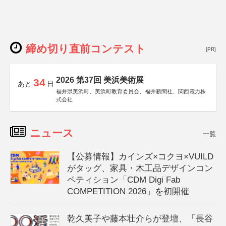
締め切り直前コンテスト
[PR]
2026 第37回 美浜美術展
34
あと
日
福井県美浜町、美浜町教育委員会、福井新聞社、関西電力株
式会社
ニュース
一覧
【公募情報】カインズ×コクヨ×VUILD
がタッグ、家具・木工品デザインコン
ペティション「CDM Digi Fab
COMPETITION 2026」を初開催
乾久美子や藤本壮介らが登壇、「長谷