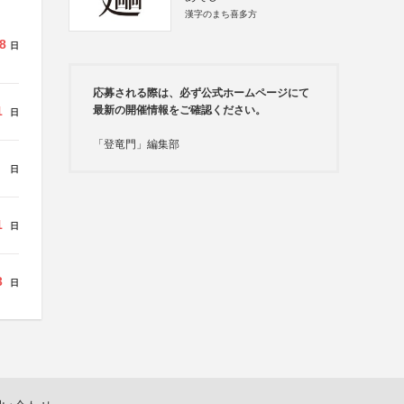
漢字のまち喜多方
8
日
応募される際は、必ず公式ホームページにて
最新の開催情報をご確認ください。
1
日
「登竜門」編集部
日
1
日
3
日