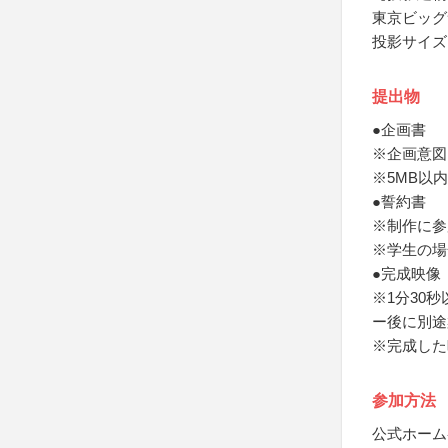
東京ビッグ
投影サイズ
提出物
●企画書
※企画意図
※5MB以内
●誓約書
※制作に参
※学生の場
●完成映像
※1分30
ー後に別途
※完成した
参加方法
公式ホーム