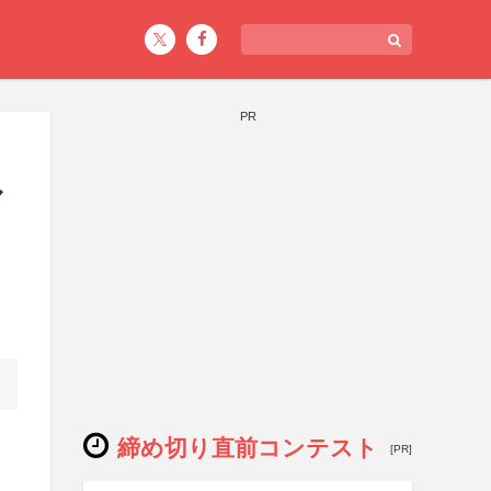
PR
マ
締め切り直前コンテスト
[PR]