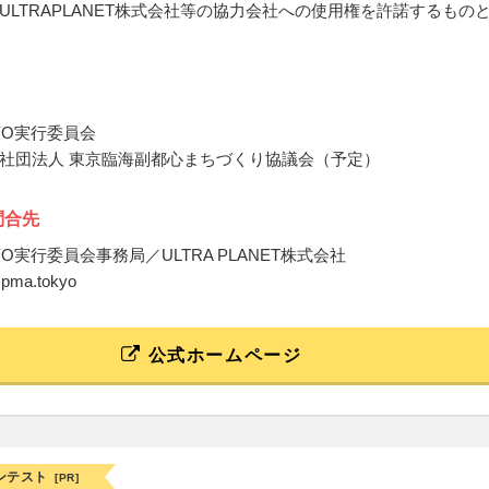
ULTRAPLANET株式会社等の協力会社への使用権を許諾するもの
KYO実行委員会
社団法人 東京臨海副都心まちづくり協議会（予定）
問合先
KYO実行委員会事務局／ULTRA PLANET株式会社
o@pma.tokyo
公式ホームページ
ンテスト
[PR]