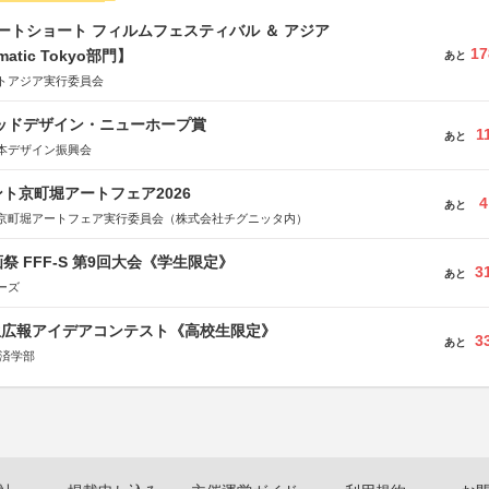
ートショート フィルムフェスティバル ＆ アジア
17
matic Tokyo部門】
あと
トアジア実行委員会
グッドデザイン・ニューホープ賞
1
あと
本デザイン振興会
ト京町堀アートフェア2026
4
あと
京町堀アートフェア実行委員会（株式会社チグニッタ内）
祭 FFF-S 第9回大会《学生限定》
3
あと
ーズ
生広報アイデアコンテスト《高校生限定》
3
あと
経済学部