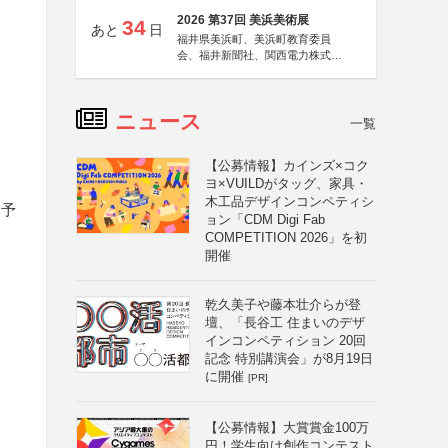
2026 第37回 美浜美術展
34
あと
日
福井県美浜町、美浜町教育委員
会、福井新聞社、関西電力株式会
社
ニュース
一覧
【公募情報】カインズ×コク
ヨ×VUILDがタッグ、家具・
木工品デザインコンペティシ
を予
ョン「CDM Digi Fab
COMPETITION 2026」を初
開催
乾久美子や藤本壮介らが登
壇、「長谷工 住まいのデザ
インコンペティション 20回
記念 特別講演会」が8月19日
に開催
[PR]
【公募情報】大賞賞金100万
円！学生向け創作コンテスト