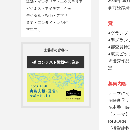
2026年09月
建築・インテリア・エクステリア
事前登録締切
ビジネス・アイデア・企画
デジタル・Web・アプリ
音楽・エンタメ・レシピ
賞
学生向け
●グランプ
●準グラン
●審査員特
主催者の皆様へ
●東京ビッ
※優秀作品
コンテスト掲載申し込み
定
募集内容
テーマにそ
※映像尺：
※本番上映
【テーマ】
ReBORN
【投影建物