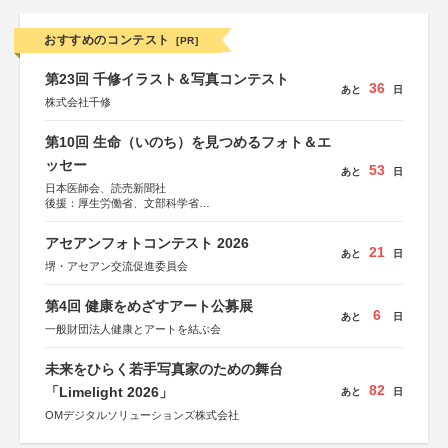
おすすめのコンテスト
[PR]
第23回 千修イラスト＆写真コンテスト
36
あと
日
株式会社千修
第10回 生命（いのち）を見つめるフォト＆エ
ッセー
53
あと
日
日本医師会、読売新聞社
後援：厚生労働省、文部科学省
協賛：東京海上日動火災保険株式会社、東京海上日動あん
しん生命保険株式会社
アセアンフォトコンテスト 2026
21
あと
日
堺・アセアン交流促進委員会
第4回 健康をめざすアート公募展
6
あと
日
一般財団法人健康とアートを結ぶ会
未来をひらく若手写真家のための舞台
82
「Limelight 2026」
あと
日
OMデジタルソリューションズ株式会社