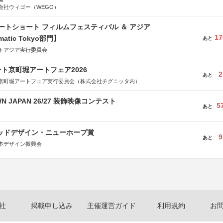
会社ウィゴー（WEGO）
ートショート フィルムフェスティバル ＆ アジア
17
matic Tokyo部門】
あと
トアジア実行委員会
ト京町堀アートフェア2026
2
あと
京町堀アートフェア実行委員会（株式会社チグニッタ内）
WN JAPAN 26/27 装飾映像コンテスト
5
あと
グッドデザイン・ニューホープ賞
9
あと
本デザイン振興会
社
掲載申し込み
主催運営ガイド
利用規約
お