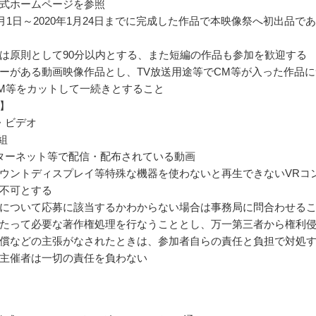
式ホームページを参照
年1月1日～2020年1月24日までに完成した作品で本映像祭へ初出品で
は原則として90分以内とする、また短編の作品も参加を歓迎する
ーがある動画映像作品とし、TV放送用途等でCM等が入った作品に
M等をカットして一続きとすること
】
・ビデオ
組
ターネット等で配信・配布されている動画
ウントディスプレイ等特殊な機器を使わないと再生できないVRコ
不可とする
について応募に該当するかわからない場合は事務局に問合わせる
たって必要な著作権処理を行なうこととし、万一第三者から権利
償などの主張がなされたときは、参加者自らの責任と負担で対処
主催者は一切の責任を負わない