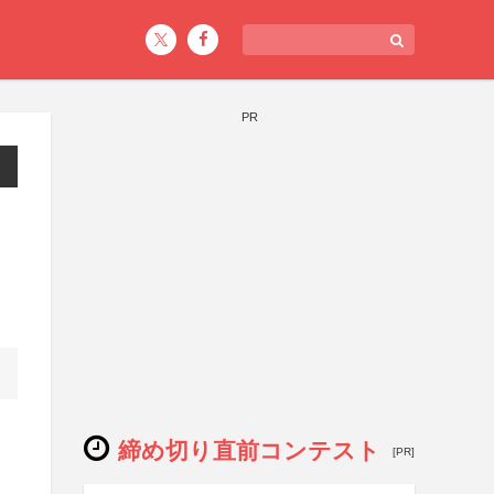
PR
締め切り直前コンテスト
[PR]