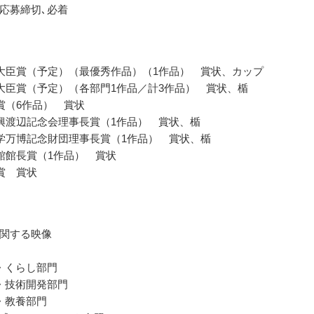
応募締切､必着
大臣賞（予定）（最優秀作品）（1作品） 賞状、カップ
大臣賞（予定）（各部門1作品／計3作品） 賞状、楯
賞（6作品） 賞状
興渡辺記念会理事長賞（1作品） 賞状、楯
学万博記念財団理事長賞（1作品） 賞状、楯
館館長賞（1作品） 賞状
賞 賞状
関する映像
・くらし部門
・技術開発部門
・教養部門