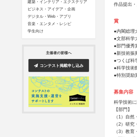
建築・インテリア・エクステリア
作品提出・
ビジネス・アイデア・企画
デジタル・Web・アプリ
賞
音楽・エンタメ・レシピ
●内閣総理
学生向け
●文部科学
●部門優秀
●新技術振
主催者の皆様へ
●つくば科
コンテスト掲載申し込み
●科学技術
●特別奨励
募集内容
科学技術に
【部門】
（1）自然
（2）研究
（3）教育