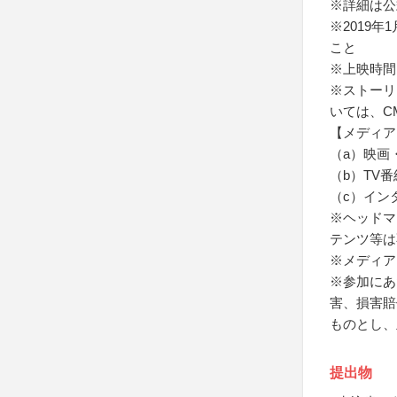
※詳細は公
※2019
こと
※上映時間
※ストーリ
いては、C
【メディア
（a）映画
（b）TV番
（c）イン
※ヘッドマ
テンツ等は
※メディア
※参加にあ
害、損害賠
ものとし、
提出物