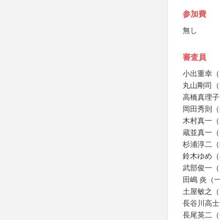
参加費
無し
審査員
小出重幸（
丸山剛司（
高橋真理子
岡田秀則（
木村真一（
蔵並真一（
杉浦淳二（
鈴木ゆめ（
武部俊一（
田嶋 炎（
土屋敏之（
長谷川高士
長尾英二（