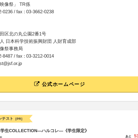
映像祭」 TR係
62-0236 / fax : 03-3662-0238
田区北の丸公園2番1号
人 日本科学技術振興財団 人財育成部
像祭事務局
12-8487 / fax : 03-3212-0014
est@jsf.or.jp
公式ホームページ
ンテスト
[PR]
る学生COLLECTION―ハルコレ―《学生限定》
5
あと
園