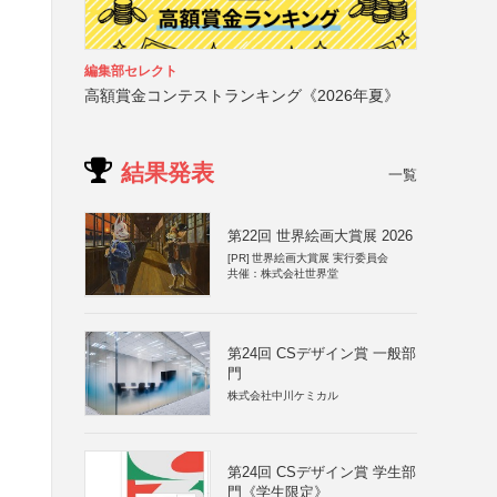
編集部セレクト
高額賞金コンテストランキング《2026年夏》
結果発表
一覧
第22回 世界絵画大賞展 2026
[PR]
世界絵画大賞展 実行委員会
共催：株式会社世界堂
第24回 CSデザイン賞 一般部
門
株式会社中川ケミカル
第24回 CSデザイン賞 学生部
門《学生限定》