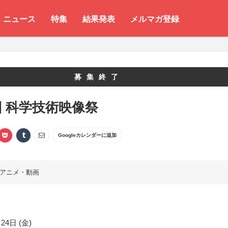
ニュース
特集
結果発表
メルマガ登録
募集終了
回 科学技術映像祭
Googleカレンダーに追加
アニメ・動画
24日 (金)