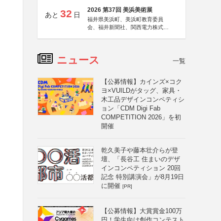
2026 第37回 美浜美術展
32
あと
日
福井県美浜町、美浜町教育委員
会、福井新聞社、関西電力株式会
社
ニュース
一覧
【公募情報】カインズ×コク
ヨ×VUILDがタッグ、家具・
木工品デザインコンペティシ
ョン「CDM Digi Fab
COMPETITION 2026」を初
開催
乾久美子や藤本壮介らが登
壇、「長谷工 住まいのデザ
インコンペティション 20回
記念 特別講演会」が8月19日
に開催
[PR]
【公募情報】大賞賞金100万
円！学生向け創作コンテスト