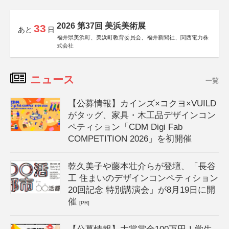
2026 第37回 美浜美術展
33
あと
日
福井県美浜町、美浜町教育委員会、福井新聞社、関西電力株
式会社
ニュース
一覧
【公募情報】カインズ×コクヨ×VUILD
がタッグ、家具・木工品デザインコン
ペティション「CDM Digi Fab
COMPETITION 2026」を初開催
乾久美子や藤本壮介らが登壇、「長谷
工 住まいのデザインコンペティション
20回記念 特別講演会」が8月19日に開
催
[PR]