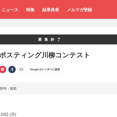
ニュース
特集
結果発表
メルマガ登録
募集終了
 ポスティング川柳コンテスト
Googleカレンダーに追加
俳句・短歌
23日 (月)