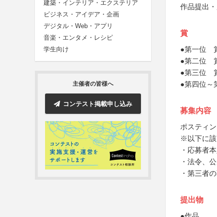
建築・インテリア・エクステリア
作品提出・
ビジネス・アイデア・企画
デジタル・Web・アプリ
賞
音楽・エンタメ・レシピ
●第一位 
学生向け
●第二位 
●第三位 
●第四位～
主催者の皆様へ
コンテスト掲載申し込み
募集内容
ポスティン
※以下に該
・応募者本
・法令、公
・第三者の
提出物
●作品