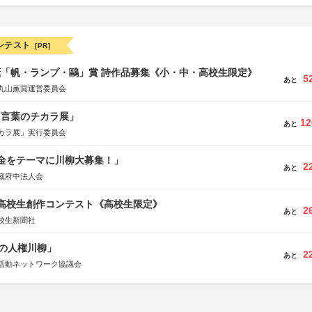
ンテスト
[PR]
薫「帆・ランプ・鷗」賞 詩作品募集《小・中・高校生限定》
5
あと
丸山薫賞運営委員会
と言葉のチカラ展」
12
あと
カラ展」実行委員会
税金をテーマに川柳大募集！」
2
あと
蔵府中法人会
国高校生創作コンテスト《高校生限定》
2
あと
校生新聞社
の人権川柳」
2
あと
活動ネットワーク協議会