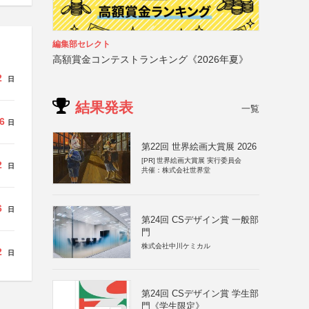
編集部セレクト
高額賞金コンテストランキング《2026年夏》
2
日
結果発表
一覧
6
日
第22回 世界絵画大賞展 2026
[PR]
世界絵画大賞展 実行委員会
2
日
共催：株式会社世界堂
6
日
第24回 CSデザイン賞 一般部
門
株式会社中川ケミカル
2
日
第24回 CSデザイン賞 学生部
門《学生限定》