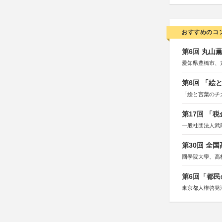
おすすめのコ
第6回 丸山
愛知県豊橋市、
第6回 「絵
「絵と言葉のチ
第17回 「
一般社団法人武
第30回 全
國學院大學、高
第6回「都民
東京都人権啓発