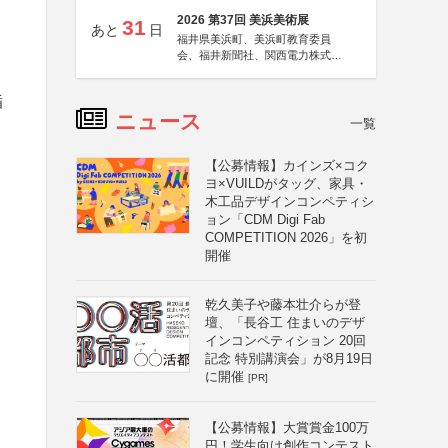
2026 第37回 美浜美術展
31
あと
日
福井県美浜町、美浜町教育委員
会、福井新聞社、関西電力株式会
社
楯
ニュース
一覧
【公募情報】カインズ×コク
ヨ×VUILDがタッグ、家具・
木工品デザインコンペティシ
ョン「CDM Digi Fab
COMPETITION 2026」を初
開催
乾久美子や藤本壮介らが登
壇、「長谷工 住まいのデザ
インコンペティション 20回
記念 特別講演会」が8月19日
に開催
[PR]
【公募情報】大賞賞金100万
円！学生向け創作コンテスト