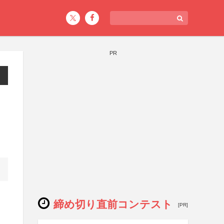
PR
締め切り直前コンテスト
[PR]