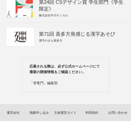
第24回 CSデザイン賞 学生部門《学生
限定》
株式会社中川ケミカル
第71回 喜多方発感じる漢字あそび
漢字のまち喜多方
応募される際は、必ず公式ホームページにて
最新の開催情報をご確認ください。
「登竜門」編集部
運営会社
掲載申し込み
主催運営ガイド
利用規約
お問い合わせ