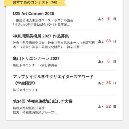
おすすめのコンテスト
[PR]
U25 Art Contest 2026
6
あと
日
一般財団法人東京都ユース・ホステル協会
｢すみだの夢応援助成金｣交付対象事業
すみだ五彩の芸術祭 連携企画
神奈川県美術展 2027 作品募集
68
あと
日
神奈川県美術展委員会、神奈川県立県民ホール（指定管理
者：（公財）神奈川芸術文化財団）、神奈川県
亀山トリエンナーレ 2027
6
あと
日
亀山トリエンナーレ実行委員会
アップサイクル学生クリエイターズアワード
23
《学生限定》
あと
日
株式会社テラモト
第34回 特種東海製紙 紙わざ大賞
22
あと
日
特種東海製紙株式会社
協力：特種東海製紙グループ
特別協賛：静岡県長泉町