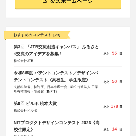
公式ホームページ
おすすめのコンテスト
[PR]
第3回 「JTB交流創造キャンバス」 ふるさと
55
×交流のアイデアを募集！
あと
日
株式会社JTB
令和8年度 パテントコンテスト／デザインパ
テントコンテスト《高校生、学生限定》
50
あと
日
文部科学省、特許庁、日本弁理士会、独立行政法人 工業
所有権情報・研修館（INPIT）
第9回 ビルボ 絵本大賞
178
あと
日
株式会社ビルボ
NITプロダクトデザインコンテスト 2026《高
14
校生限定》
あと
日