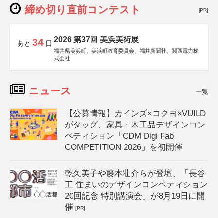
締め切り直前コンテスト
[PR]
2026 第37回 美浜美術展
34
あと
日
福井県美浜町、美浜町教育委員会、福井新聞社、関西電力株
式会社
ニュース
一覧
【公募情報】カインズ×コクヨ×VUILD
がタッグ、家具・木工品デザインコン
ペティション「CDM Digi Fab
COMPETITION 2026」を初開催
乾久美子や藤本壮介らが登壇、「長谷
工 住まいのデザインコンペティション
20回記念 特別講演会」が8月19日に開
催
[PR]