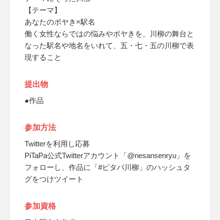
【テーマ】
あなたのボヤき×駅名
働く女性ならではの悩みやボヤきを、川柳の舞台と
なった駅名や地名をいれて、五・七・五の川柳で表
現すること
提出物
●作品
参加方法
Twitterを利用し応募
PiTaPa公式Twitterアカウント「@nesansenryu」を
フォローし、作品に「#ピタパ川柳」のハッシュタ
グをつけツイート
参加資格