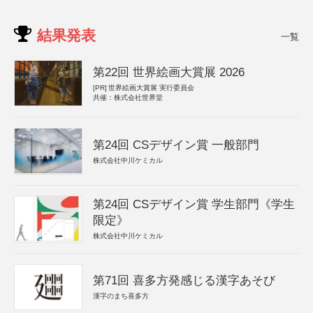
結果発表
一覧
第22回 世界絵画大賞展 2026
[PR]
世界絵画大賞展 実行委員会
共催：株式会社世界堂
第24回 CSデザイン賞 一般部門
株式会社中川ケミカル
第24回 CSデザイン賞 学生部門《学生
限定》
株式会社中川ケミカル
第71回 喜多方発感じる漢字あそび
漢字のまち喜多方