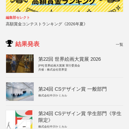
編集部セレクト
高額賞金コンテストランキング《2026年夏》
結果発表
一覧
第22回 世界絵画大賞展 2026
[PR]
世界絵画大賞展 実行委員会
共催：株式会社世界堂
第24回 CSデザイン賞 一般部門
株式会社中川ケミカル
第24回 CSデザイン賞 学生部門《学生
限定》
株式会社中川ケミカル