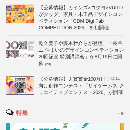
【公募情報】カインズ×コクヨ×VUILD
がタッグ、家具・木工品デザインコン
ペティション「CDM Digi Fab
COMPETITION 2026」を初開催
乾久美子や藤本壮介らが登壇、「長谷
工 住まいのデザインコンペティション
20回記念 特別講演会」が8月19日に開
催
[PR]
【公募情報】大賞賞金100万円！学生
向け創作コンテスト「サイゲームス ク
リエイティブコンテスト2026」が開催
特集
一覧