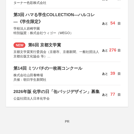
ターナー色彩株式会社
第3回 ハマる学生COLLECTION―ハルコレ
―《学生限定》
54
あと
日
学校法人岩崎学園
特別協賛：株式会社ウィゴー（WEGO）
第6回 京都文学賞
NEW
276
あと
日
京都文学賞実行委員会（京都市、京都新聞、一般社団法人
京都出版文化協会 等）
協力：京都府書店商業組合、朝日新聞出版、
KADOKAWA、河出書房新社、幻冬舎、講談社、光文社、
第14回 ミツバチの一枚画コンクール
集英社、小学館、祥伝社、新潮社、淡交社、ちいさいミシ
39
あと
日
マ社、徳間書店、早川書房、PHP研究所、双葉社、文藝春
株式会社山田養蜂場
秋、ポプラ社、毎日新聞出版
共催：朝日学生新聞社
2026年版 化学の日「缶バッジデザイン」募集
77
あと
日
公益社団法人日本化学会
PR