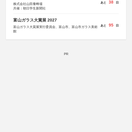
38
あと
日
株式会社山田養蜂場
共催：朝日学生新聞社
富山ガラス大賞展 2027
95
あと
日
富山ガラス大賞展実行委員会、富山市、富山市ガラス美術
館
PR