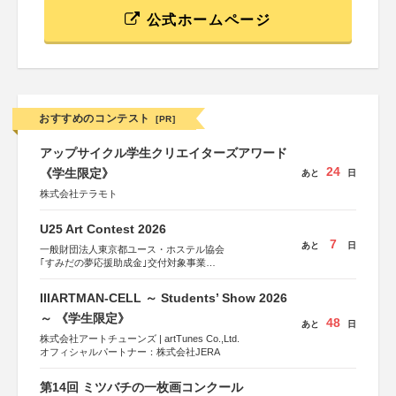
公式ホームページ
おすすめのコンテスト
[PR]
アップサイクル学生クリエイターズアワード
24
《学生限定》
あと
日
株式会社テラモト
U25 Art Contest 2026
7
あと
日
一般財団法人東京都ユース・ホステル協会
｢すみだの夢応援助成金｣交付対象事業
すみだ五彩の芸術祭 連携企画
IIIARTMAN-CELL ～ Students’ Show 2026
～ 《学生限定》
48
あと
日
株式会社アートチューンズ | artTunes Co.,Ltd.
オフィシャルパートナー：株式会社JERA
第14回 ミツバチの一枚画コンクール