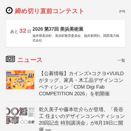
締め切り直前コンテスト
[PR]
2026 第37回 美浜美術展
32
あと
日
福井県美浜町、美浜町教育委員会、福井新聞社、関西電力株
式会社
ニュース
一覧
【公募情報】カインズ×コクヨ×VUILD
がタッグ、家具・木工品デザインコン
ペティション「CDM Digi Fab
COMPETITION 2026」を初開催
乾久美子や藤本壮介らが登壇、「長谷
工 住まいのデザインコンペティション
20回記念 特別講演会」が8月19日に開
催
[PR]