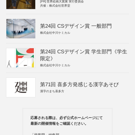
[PR]
世界絵画大賞展 実行委員会
共催：株式会社世界堂
第24回 CSデザイン賞 一般部門
株式会社中川ケミカル
第24回 CSデザイン賞 学生部門《学生
限定》
株式会社中川ケミカル
第71回 喜多方発感じる漢字あそび
漢字のまち喜多方
応募される際は、必ず公式ホームページにて
最新の開催情報をご確認ください。
「登竜門」編集部