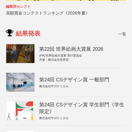
編集部セレクト
高額賞金コンテストランキング《2026年夏》
結果発表
一覧
第22回 世界絵画大賞展 2026
[PR]
世界絵画大賞展 実行委員会
共催：株式会社世界堂
第24回 CSデザイン賞 一般部門
株式会社中川ケミカル
第24回 CSデザイン賞 学生部門《学生
限定》
株式会社中川ケミカル