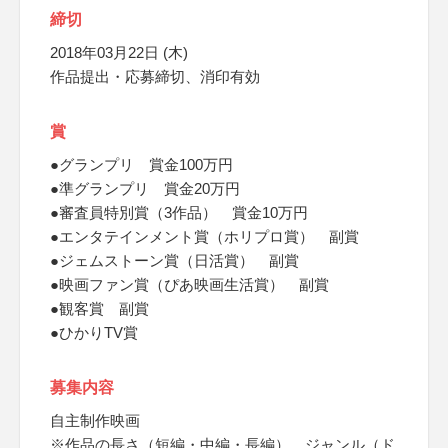
締切
2018年03月22日 (木)
作品提出・応募締切、消印有効
賞
●グランプリ 賞金100万円
●準グランプリ 賞金20万円
●審査員特別賞（3作品） 賞金10万円
●エンタテインメント賞（ホリプロ賞） 副賞
●ジェムストーン賞（日活賞） 副賞
●映画ファン賞（ぴあ映画生活賞） 副賞
●観客賞 副賞
●ひかりTV賞
募集内容
自主制作映画
※作品の長さ（短編・中編・長編）、ジャンル（ド