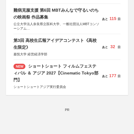
難病克服支援 第6回 MBTみんなで守るいのち
の映画祭 作品募集
115
あと
日
公立大学法人奈良県立医科大学、一般社団法人MBTコンソ
ーシアム
協力：読売新聞社
第3回 高校生広報アイデアコンテスト《高校
後援：厚生労働省
32
文部科学省
生限定》
あと
日
奈良県
嘉悦大学 経営経済学部
日本経済団体連合会
関西経済連合会
「“よい仕事おこし”フェア」実行委員会
ショートショート フィルムフェステ
NEW
関西文化学術研究都市推進機構
ィバル ＆ アジア 2027【Cinematic Tokyo部
東京難病団体連絡協議会
177
あと
日
門】
ショートショートアジア実行委員会
PR