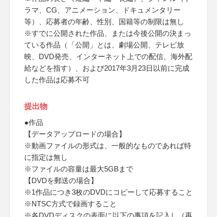
ラマ、CG、アニメーション、ドキュメンタリー
等）、応募者の年齢、性別、国籍等の制限は無し
※すでに公開された作品、または今後公開の決まっ
ている作品（「公開」とは、劇場公開、テレビ放
映、DVD発売、インターネット上での配信、海外配
給などを指す）、および2017年3月23日以前に完成
した作品は応募不可
提出物
●作品
【データアップロードの場合】
※動画ファイルの形式は、一般的なものであれば特
に指定は無し
※ファイルの容量は最大5GBまで
【DVDを郵送の場合】
※1作品につき3枚のDVDにコピーして応募すること
※NTSC方式で録画すること
※各DVDディスクの表面に以下の事項を記入し（再