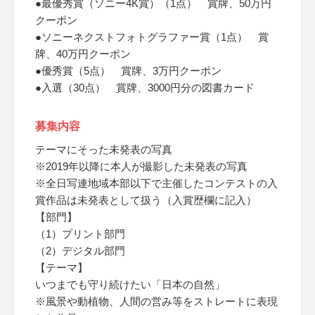
●最優秀賞（ソニー4K賞）（1点） 賞牌、50万円
クーポン
●ソニーネクストフォトグラファー賞（1点） 賞
牌、40万円クーポン
●優秀賞（5点） 賞牌、3万円クーポン
●入選（30点） 賞牌、3000円分の図書カード
募集内容
テーマにそった未発表の写真
※2019年以降に本人が撮影した未発表の写真
※全日写連地域本部以下で主催したコンテストの入
賞作品は未発表として扱う（入賞歴欄に記入）
【部門】
（1）プリント部門
（2）デジタル部門
【テーマ】
いつまでも守り続けたい「日本の自然」
※風景や動植物、人間の営み等をストレートに表現