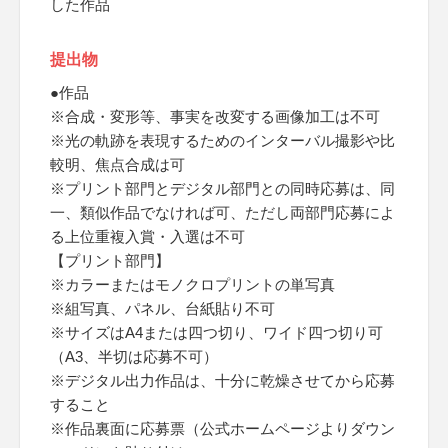
した作品
提出物
●作品
※合成・変形等、事実を改変する画像加工は不可
※光の軌跡を表現するためのインターバル撮影や比
較明、焦点合成は可
※プリント部門とデジタル部門との同時応募は、同
一、類似作品でなければ可、ただし両部門応募によ
る上位重複入賞・入選は不可
【プリント部門】
※カラーまたはモノクロプリントの単写真
※組写真、パネル、台紙貼り不可
※サイズはA4または四つ切り、ワイド四つ切り可
（A3、半切は応募不可）
※デジタル出力作品は、十分に乾燥させてから応募
すること
※作品裏面に応募票（公式ホームページよりダウン