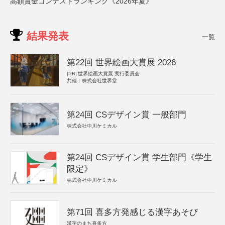
高額賞金コンテストランキング《2026年夏》
結果発表
一覧
第22回 世界絵画大賞展 2026
[PR]
世界絵画大賞展 実行委員会
共催：株式会社世界堂
第24回 CSデザイン賞 一般部門
株式会社中川ケミカル
第24回 CSデザイン賞 学生部門《学生
限定》
株式会社中川ケミカル
第71回 喜多方発感じる漢字あそび
漢字のまち喜多方