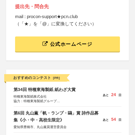
提出先・問合先
mail : procon-support★pcn.club
（「★」を「@」に変換してください）
公式ホームページ
おすすめのコンテスト
[PR]
第34回 特種東海製紙 紙わざ大賞
24
あと
日
特種東海製紙株式会社
協力：特種東海製紙グループ
特別協賛：静岡県長泉町
第6回 丸山薫「帆・ランプ・鷗」賞 詩作品募
54
集《小・中・高校生限定》
あと
日
愛知県豊橋市、丸山薫賞運営委員会