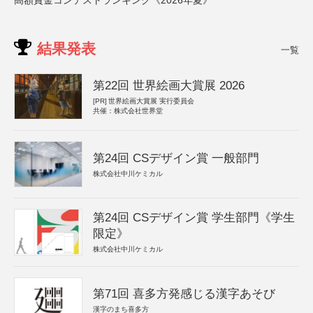
高額賞金コンテストランキング《2026年夏》
結果発表
一覧
第22回 世界絵画大賞展 2026
[PR]
世界絵画大賞展 実行委員会
共催：株式会社世界堂
第24回 CSデザイン賞 一般部門
株式会社中川ケミカル
第24回 CSデザイン賞 学生部門《学生
限定》
株式会社中川ケミカル
第71回 喜多方発感じる漢字あそび
漢字のまち喜多方