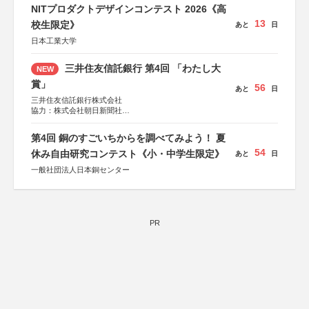
NITプロダクトデザインコンテスト 2026《高
13
校生限定》
あと
日
日本工業大学
三井住友信託銀行 第4回 「わたし大
NEW
賞」
56
あと
日
三井住友信託銀行株式会社
協力：株式会社朝日新聞社
後援：日本郵便株式会社
第4回 銅のすごいちからを調べてみよう！ 夏
54
休み自由研究コンテスト《小・中学生限定》
あと
日
一般社団法人日本銅センター
PR