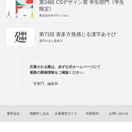
第24回 CSデザイン賞 学生部門《学生
限定》
株式会社中川ケミカル
第71回 喜多方発感じる漢字あそび
漢字のまち喜多方
応募される際は、必ず公式ホームページにて
最新の開催情報をご確認ください。
「登竜門」編集部
運営会社
掲載申し込み
主催運営ガイド
利用規約
お問い合わせ