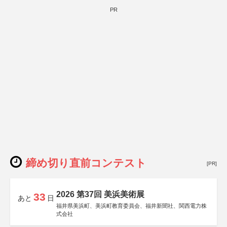
PR
締め切り直前コンテスト
[PR]
2026 第37回 美浜美術展
33
あと
日
福井県美浜町、美浜町教育委員会、福井新聞社、関西電力株
式会社