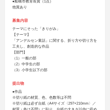
●船橋市教育長賞（1点）
他賞あり
募集内容
テーマにそった「きりがみ」
【テーマ】
「アンデルセン童話」に関する、折り方や切り方を
工夫し、創造的な作品
【部門】
（1）一般の部
（2）中学生の部
（3）小学生以下の部
提出物
●作品
※切り紙の材質、色、色数等は不問
※切り紙は必ず台紙（A4サイズ〈297×210mm〉／
材質・色は不問）に貼り、台紙の大きさ以内に収め