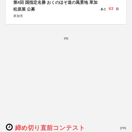
第4回 国指定名勝 おくのほそ道の風景地 草加
63
松原展 公募
あと
日
草加市
PR
締め切り直前コンテスト
[PR]