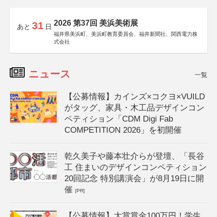
2026 第37回 美浜美術展
31
あと
日
福井県美浜町、美浜町教育委員会、福井新聞社、関西電力株
式会社
ニュース
一覧
【公募情報】カインズ×コクヨ×VUILD
がタッグ、家具・木工品デザインコン
ペティション「CDM Digi Fab
COMPETITION 2026」を初開催
乾久美子や藤本壮介らが登壇、「長谷
工 住まいのデザインコンペティション
20回記念 特別講演会」が8月19日に開
催
[PR]
【公募情報】大賞賞金100万円！学生