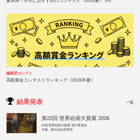
夏休み！学生におすすめのコンテスト《2026夏》
[PR]
編集部セレクト
高額賞金コンテストランキング《2026年夏》
結果発表
一覧
第22回 世界絵画大賞展 2026
[PR]
世界絵画大賞展 実行委員会
共催：株式会社世界堂