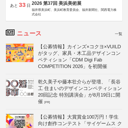
2026 第37回 美浜美術展
33
あと
日
福井県美浜町、美浜町教育委員会、福井新聞社、関西電力株
式会社
ニュース
一覧
【公募情報】カインズ×コクヨ×VUILD
がタッグ、家具・木工品デザインコン
ペティション「CDM Digi Fab
COMPETITION 2026」を初開催
乾久美子や藤本壮介らが登壇、「長谷
工 住まいのデザインコンペティション
20回記念 特別講演会」が8月19日に開
催
[PR]
【公募情報】大賞賞金100万円！学生
向け創作コンテスト「サイゲームス ク