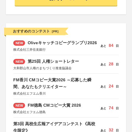
おすすめのコンテスト
[PR]
Oliveキャッチコピーグランプリ2026
NEW
84
あと
日
株式会社三井住友銀行
第25回 人権ショートレター
NEW
28
あと
日
大和郡山市人権のまちづくり推進協議会
FM香川 CMコピー大賞2026 ～応募した瞬
24
間、あなたもクリエイター～
あと
日
株式会社エフエム香川
FM徳島 CMコピー大賞 2026
NEW
74
あと
日
株式会社エフエム徳島
第3回 高校生広報アイデアコンテスト《高校
32
生限定》
あと
日