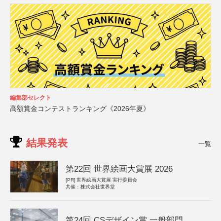
編集部セレクト
高額賞金コンテストランキング《2026年夏》
結果発表
一覧
第22回 世界絵画大賞展 2026
[PR]
世界絵画大賞展 実行委員会
共催：株式会社世界堂
第24回 CSデザイン賞 一般部門