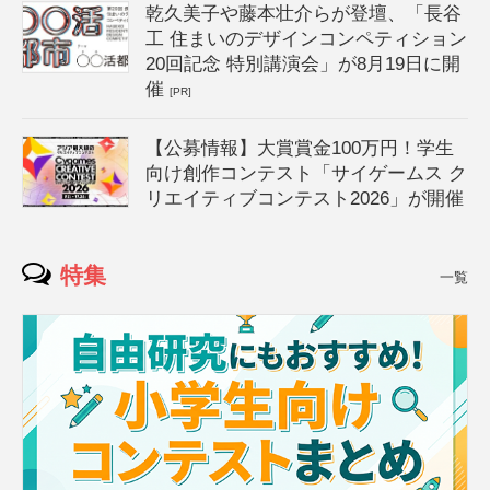
乾久美子や藤本壮介らが登壇、「長谷
工 住まいのデザインコンペティション
20回記念 特別講演会」が8月19日に開
催
[PR]
【公募情報】大賞賞金100万円！学生
向け創作コンテスト「サイゲームス ク
リエイティブコンテスト2026」が開催
特集
一覧