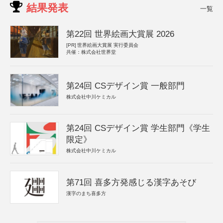
結果発表
一覧
第22回 世界絵画大賞展 2026
[PR]
世界絵画大賞展 実行委員会
共催：株式会社世界堂
第24回 CSデザイン賞 一般部門
株式会社中川ケミカル
第24回 CSデザイン賞 学生部門《学生
限定》
株式会社中川ケミカル
第71回 喜多方発感じる漢字あそび
漢字のまち喜多方