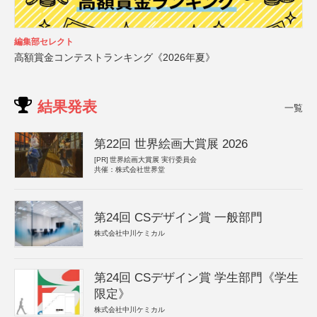
編集部セレクト
高額賞金コンテストランキング《2026年夏》
結果発表
一覧
第22回 世界絵画大賞展 2026
[PR]
世界絵画大賞展 実行委員会
共催：株式会社世界堂
第24回 CSデザイン賞 一般部門
株式会社中川ケミカル
第24回 CSデザイン賞 学生部門《学生
限定》
株式会社中川ケミカル