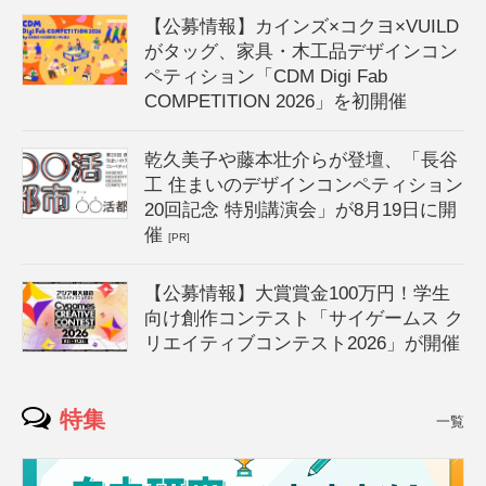
【公募情報】カインズ×コクヨ×VUILD
がタッグ、家具・木工品デザインコン
ペティション「CDM Digi Fab
COMPETITION 2026」を初開催
乾久美子や藤本壮介らが登壇、「長谷
工 住まいのデザインコンペティション
20回記念 特別講演会」が8月19日に開
催
[PR]
【公募情報】大賞賞金100万円！学生
向け創作コンテスト「サイゲームス ク
リエイティブコンテスト2026」が開催
特集
一覧