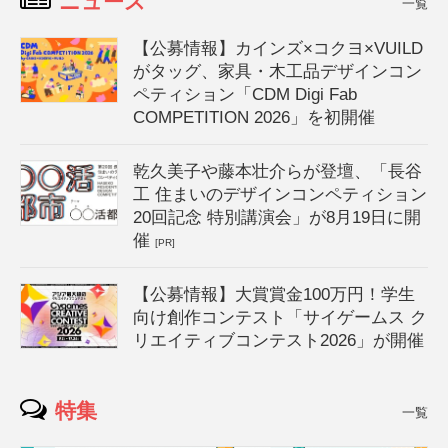
ニュース
一覧
【公募情報】カインズ×コクヨ×VUILD
がタッグ、家具・木工品デザインコン
ペティション「CDM Digi Fab
COMPETITION 2026」を初開催
乾久美子や藤本壮介らが登壇、「長谷
工 住まいのデザインコンペティション
20回記念 特別講演会」が8月19日に開
催
[PR]
【公募情報】大賞賞金100万円！学生
向け創作コンテスト「サイゲームス ク
リエイティブコンテスト2026」が開催
特集
一覧