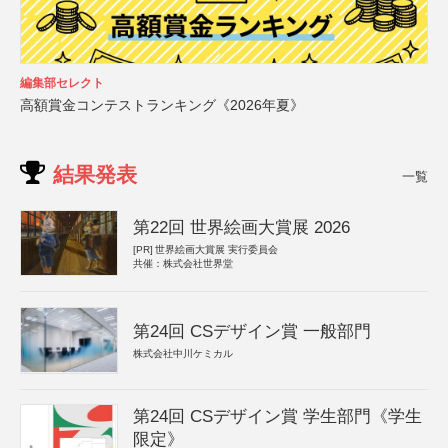
編集部セレクト
高額賞金コンテストランキング《2026年夏》
結果発表
一覧
第22回 世界絵画大賞展 2026
[PR]
世界絵画大賞展 実行委員会
共催：株式会社世界堂
第24回 CSデザイン賞 一般部門
株式会社中川ケミカル
第24回 CSデザイン賞 学生部門《学生
限定》