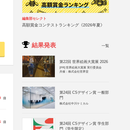
編集部セレクト
高額賞金コンテストランキング《2026年夏》
結果発表
一覧
第22回 世界絵画大賞展 2026
[PR]
世界絵画大賞展 実行委員会
共催：株式会社世界堂
第24回 CSデザイン賞 一般部
門
0
日
株式会社中川ケミカル
6
日
第24回 CSデザイン賞 学生部
門《学生限定》