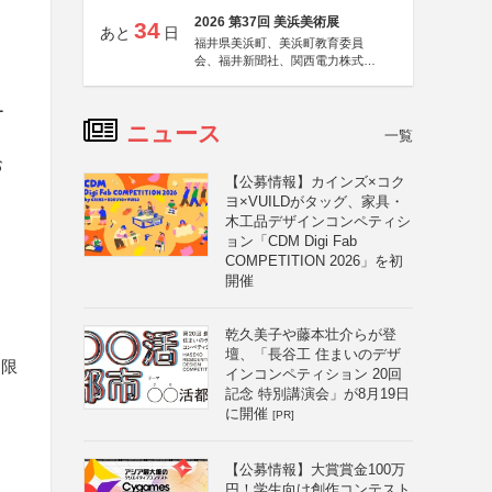
2026 第37回 美浜美術展
34
あと
日
福井県美浜町、美浜町教育委員
会、福井新聞社、関西電力株式会
社
ー
ニュース
一覧
お
【公募情報】カインズ×コク
ヨ×VUILDがタッグ、家具・
木工品デザインコンペティシ
ョン「CDM Digi Fab
COMPETITION 2026」を初
開催
乾久美子や藤本壮介らが登
壇、「長谷工 住まいのデザ
に限
インコンペティション 20回
記念 特別講演会」が8月19日
に開催
[PR]
【公募情報】大賞賞金100万
円！学生向け創作コンテスト