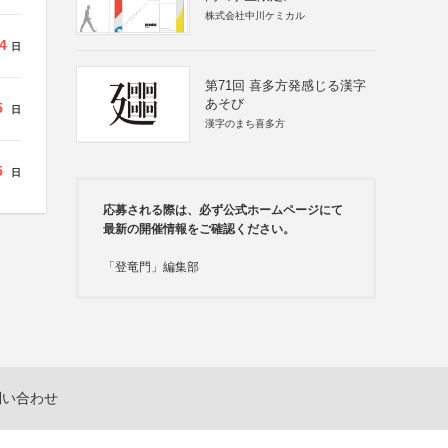
株式会社中川ケミカル
4
日
第71回 喜多方発感じる漢字
あそび
5
日
漢字のまち喜多方
5
日
応募される際は、必ず公式ホームページにて
最新の開催情報をご確認ください。
「登竜門」編集部
問い合わせ