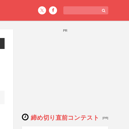
PR
締め切り直前コンテスト
[PR]