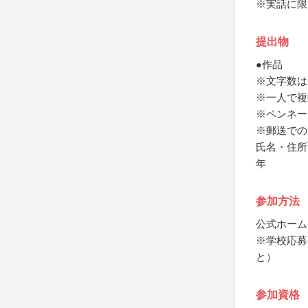
※実話に限
提出物
●作品
※文字数は2
※一人で複
※ペンネー
※郵送での
氏名・住所
年
参加方法
公式ホーム
※学校応募
と）
参加資格