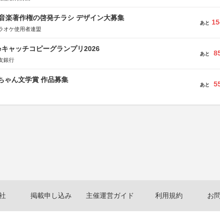
版 音楽著作権の啓発チラシ デザイン大募集
15
あと
ラオケ使用者連盟
veキャッチコピーグランプリ2026
8
あと
友銀行
っちゃん文学賞 作品募集
5
あと
社
掲載申し込み
主催運営ガイド
利用規約
お