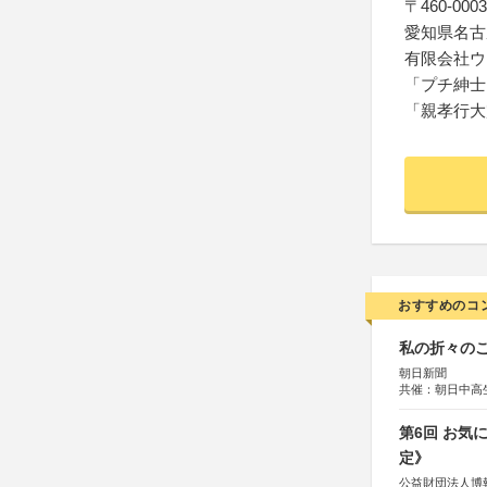
〒460-0003
愛知県名古屋
有限会社ウ
「プチ紳士
「親孝行大
おすすめのコ
私の折々のこ
朝日新聞
共催：朝日中高
第6回 お気
定》
公益財団法人博