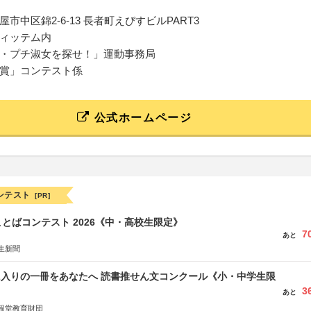
市中区錦2-6-13 長者町えびすビルPART3
ィッテム内
・プチ淑女を探せ！」運動事務局
賞」コンテスト係
公式ホームページ
ンテスト
[PR]
とばコンテスト 2026《中・高校生限定》
7
あと
生新聞
に入りの一冊をあなたへ 読書推せん文コンクール《小・中学生限
3
あと
報堂教育財団