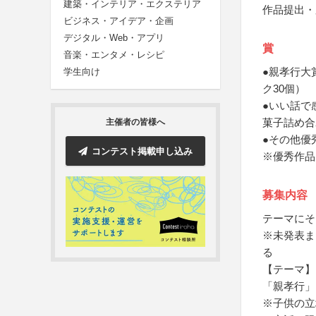
建築・インテリア・エクステリア
作品提出・
ビジネス・アイデア・企画
デジタル・Web・アプリ
賞
音楽・エンタメ・レシピ
●親孝行大
学生向け
ク30個）
●いい話で
菓子詰め合
主催者の皆様へ
●その他優
コンテスト掲載申し込み
※優秀作品
募集内容
テーマにそ
※未発表ま
る
【テーマ】
「親孝行」
※子供の立