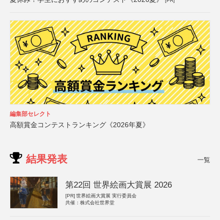
[PR]
編集部セレクト
高額賞金コンテストランキング《2026年夏》
結果発表
一覧
第22回 世界絵画大賞展 2026
[PR]
世界絵画大賞展 実行委員会
共催：株式会社世界堂