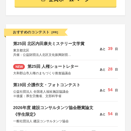
おすすめのコンテスト
[PR]
第25回 北区内田康夫ミステリー文学賞
39
あと
日
東京都北区
共催：公益財団法人北区文化振興財団
協力：一般財団法人内田康夫財団
協賛：株式会社実業之日本社
第25回 人権ショートレター
NEW
28
あと
日
大和郡山市人権のまちづくり推進協議会
第19回 介護作文・フォトコンテスト
54
あと
日
公益社団法人 全国老人福祉施設協議会
※後援：厚生労働省、文部科学省
2026年度 建設コンサルタンツ協会懸賞論文
54
《学生限定》
あと
日
一般社団法人 建設コンサルタンツ協会