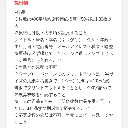
提出物
●作品
※枚数は400字詰め原稿用紙換算で50枚以上80枚以
内
※原稿には以下の事項を記入すること
タイトル・筆名・本名（ふりがな）・住所・年齢・
生年月日・電話番号・メールアドレス・職業・略歴
※原稿は必ず綴じて、全ページに通しノンブル（ペ
ージ番号）を入れること
※手書きの原稿は不可
※ワープロ、パソコンでのプリントアウトは、A4サ
イズの用紙を横置きで、1ページに40字×40行の縦
書きでプリントアウトすることとし、400字詰めで
の換算枚数を付記すること
※一人の応募者から一期間に複数作品を受付可、た
だし、1作品ずつ別封筒で応募すること
※応募原稿の返却は不可、手元にコピーを残してお
くこと