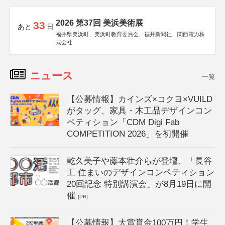
2026 第37回 美浜美術展
33
あと
日
福井県美浜町、美浜町教育委員会、福井新聞社、関西電力株
式会社
ニュース
一覧
【公募情報】カインズ×コクヨ×VUILD
がタッグ、家具・木工品デザインコン
ペティション「CDM Digi Fab
COMPETITION 2026」を初開催
乾久美子や藤本壮介らが登壇、「長谷
工 住まいのデザインコンペティション
20回記念 特別講演会」が8月19日に開
催
[PR]
【公募情報】大賞賞金100万円！学生