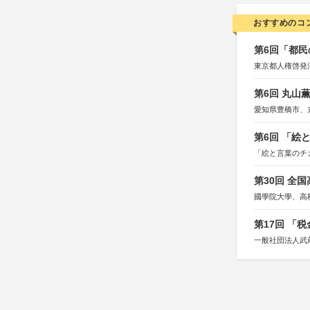
おすすめのコ
第6回「都民
東京都人権啓発
第6回 丸山
愛知県豊橋市、
第6回 「絵
「絵と言葉のチ
第30回 全
國學院大學、高
第17回 「
一般社団法人武