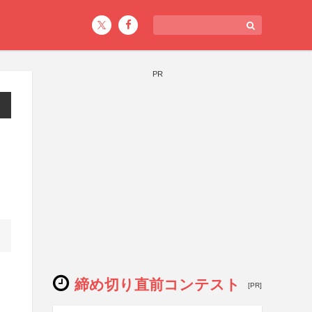
PR
締め切り直前コンテスト
[PR]