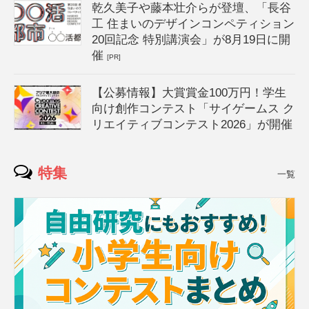
乾久美子や藤本壮介らが登壇、「長谷
工 住まいのデザインコンペティション
20回記念 特別講演会」が8月19日に開
催
[PR]
【公募情報】大賞賞金100万円！学生
向け創作コンテスト「サイゲームス ク
リエイティブコンテスト2026」が開催
特集
一覧