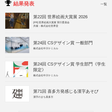
結果発表
一覧
第22回 世界絵画大賞展 2026
[PR]
世界絵画大賞展 実行委員会
共催：株式会社世界堂
第24回 CSデザイン賞 一般部門
株式会社中川ケミカル
第24回 CSデザイン賞 学生部門《学生
限定》
株式会社中川ケミカル
第71回 喜多方発感じる漢字あそび
漢字のまち喜多方