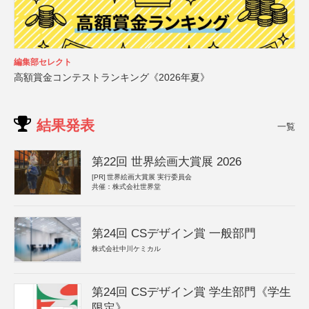
編集部セレクト
高額賞金コンテストランキング《2026年夏》
結果発表
一覧
第22回 世界絵画大賞展 2026
[PR]
世界絵画大賞展 実行委員会
共催：株式会社世界堂
第24回 CSデザイン賞 一般部門
株式会社中川ケミカル
第24回 CSデザイン賞 学生部門《学生
限定》