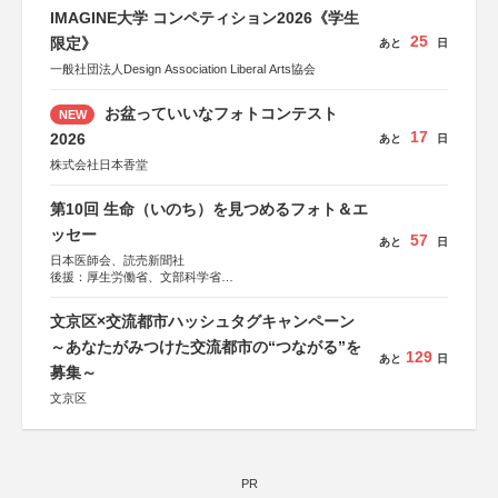
IMAGINE大学 コンペティション2026《学生
25
限定》
あと
日
一般社団法人Design Association Liberal Arts協会
お盆っていいなフォトコンテスト
NEW
17
2026
あと
日
株式会社日本香堂
第10回 生命（いのち）を見つめるフォト＆エ
ッセー
57
あと
日
日本医師会、読売新聞社
後援：厚生労働省、文部科学省
協賛：東京海上日動火災保険株式会社、東京海上日動あん
しん生命保険株式会社
文京区×交流都市ハッシュタグキャンペーン
～あなたがみつけた交流都市の“つながる”を
129
あと
日
募集～
文京区
PR