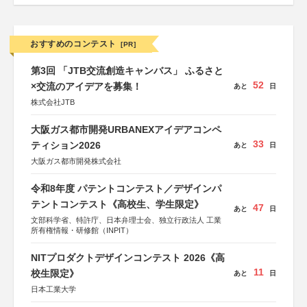
おすすめのコンテスト
[PR]
第3回 「JTB交流創造キャンバス」 ふるさと
52
×交流のアイデアを募集！
あと
日
株式会社JTB
大阪ガス都市開発URBANEXアイデアコンペ
33
ティション2026
あと
日
大阪ガス都市開発株式会社
令和8年度 パテントコンテスト／デザインパ
テントコンテスト《高校生、学生限定》
47
あと
日
文部科学省、特許庁、日本弁理士会、独立行政法人 工業
所有権情報・研修館（INPIT）
NITプロダクトデザインコンテスト 2026《高
11
校生限定》
あと
日
日本工業大学