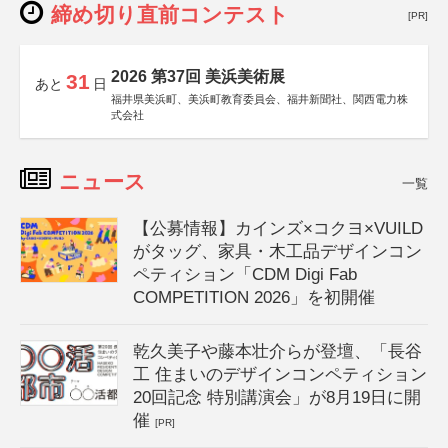
締め切り直前コンテスト
[PR]
2026 第37回 美浜美術展
31
あと
日
福井県美浜町、美浜町教育委員会、福井新聞社、関西電力株
式会社
ニュース
一覧
【公募情報】カインズ×コクヨ×VUILD
がタッグ、家具・木工品デザインコン
ペティション「CDM Digi Fab
COMPETITION 2026」を初開催
乾久美子や藤本壮介らが登壇、「長谷
工 住まいのデザインコンペティション
20回記念 特別講演会」が8月19日に開
催
[PR]