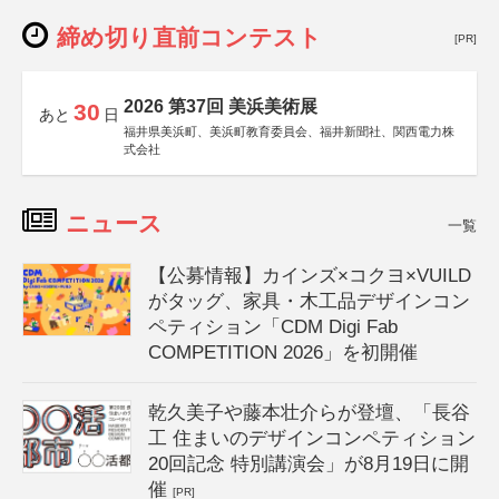
締め切り直前コンテスト
[PR]
2026 第37回 美浜美術展
30
あと
日
福井県美浜町、美浜町教育委員会、福井新聞社、関西電力株
式会社
ニュース
一覧
【公募情報】カインズ×コクヨ×VUILD
がタッグ、家具・木工品デザインコン
ペティション「CDM Digi Fab
COMPETITION 2026」を初開催
乾久美子や藤本壮介らが登壇、「長谷
工 住まいのデザインコンペティション
20回記念 特別講演会」が8月19日に開
催
[PR]