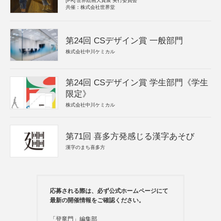
[PR]
世界絵画大賞展 実行委員会
共催：株式会社世界堂
第24回 CSデザイン賞 一般部門
株式会社中川ケミカル
第24回 CSデザイン賞 学生部門《学生
限定》
株式会社中川ケミカル
第71回 喜多方発感じる漢字あそび
漢字のまち喜多方
応募される際は、必ず公式ホームページにて
最新の開催情報をご確認ください。
「登竜門」編集部