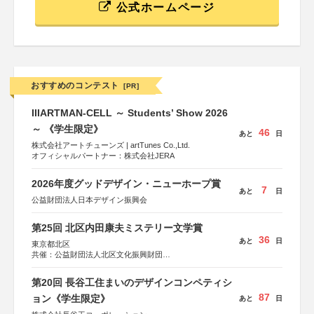
公式ホームページ
おすすめのコンテスト
[PR]
IIIARTMAN-CELL ～ Students’ Show 2026
～ 《学生限定》
46
あと
日
株式会社アートチューンズ | artTunes Co.,Ltd.
オフィシャルパートナー：株式会社JERA
2026年度グッドデザイン・ニューホープ賞
7
あと
日
公益財団法人日本デザイン振興会
第25回 北区内田康夫ミステリー文学賞
36
あと
日
東京都北区
共催：公益財団法人北区文化振興財団
協力：一般財団法人内田康夫財団
協賛：株式会社実業之日本社
第20回 長谷工住まいのデザインコンペティシ
87
ョン《学生限定》
あと
日