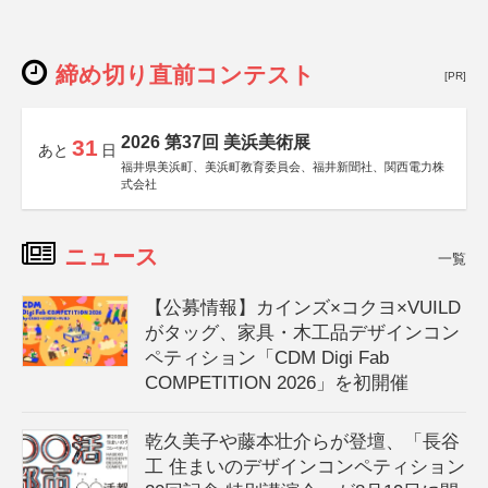
締め切り直前コンテスト
[PR]
2026 第37回 美浜美術展
31
あと
日
福井県美浜町、美浜町教育委員会、福井新聞社、関西電力株
式会社
ニュース
一覧
【公募情報】カインズ×コクヨ×VUILD
がタッグ、家具・木工品デザインコン
ペティション「CDM Digi Fab
COMPETITION 2026」を初開催
乾久美子や藤本壮介らが登壇、「長谷
工 住まいのデザインコンペティション