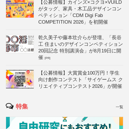
【公募情報】カインズ×コクヨ×VUILD
がタッグ、家具・木工品デザインコン
ペティション「CDM Digi Fab
COMPETITION 2026」を初開催
乾久美子や藤本壮介らが登壇、「長谷
工 住まいのデザインコンペティション
20回記念 特別講演会」が8月19日に開
催
[PR]
【公募情報】大賞賞金100万円！学生
向け創作コンテスト「サイゲームス ク
リエイティブコンテスト2026」が開催
特集
一覧