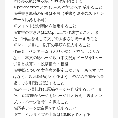
※応募枚数は80枚以上160枚以内とする
※pdf/doc/docxファイルのいずれかで作成すること
※手書き原稿の応募は不可（手書き原稿のスキャン
データ応募も不可）
※フォントは明朝体を使用すること
※文字の大きさは10.5pt以上で作成すること、ま
た、1作品を通して文字の大きさは統一すること
※1ページ目に、以下の事項を記入すること
作品名・ペンネーム（ふりがな）・本名（ふりが
な）・本文の総ページ数（本文開始ページを1ペー
ジ目と換算）・投稿部門・梗概
※梗概について文字数の指定はないが、あらすじで
はなく、起承転結がわかるよう、作品の最初から最
後までを明瞭に記述すること
※2ページ目以降に原稿ページを作成すること、ま
た、原稿開始ページを1ページ目と数え、必ずノン
ブル（ページ番号）を振ること
※応募データは白黒で作成すること
※ファイルサイズの上限は10MBまでとする