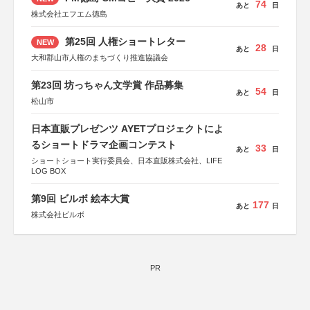
74
あと
日
株式会社エフエム徳島
第25回 人権ショートレター
NEW
28
あと
日
大和郡山市人権のまちづくり推進協議会
第23回 坊っちゃん文学賞 作品募集
54
あと
日
松山市
日本直販プレゼンツ AYETプロジェクトによ
るショートドラマ企画コンテスト
33
あと
日
ショートショート実行委員会、日本直販株式会社、LIFE
LOG BOX
第9回 ビルボ 絵本大賞
177
あと
日
株式会社ビルボ
PR