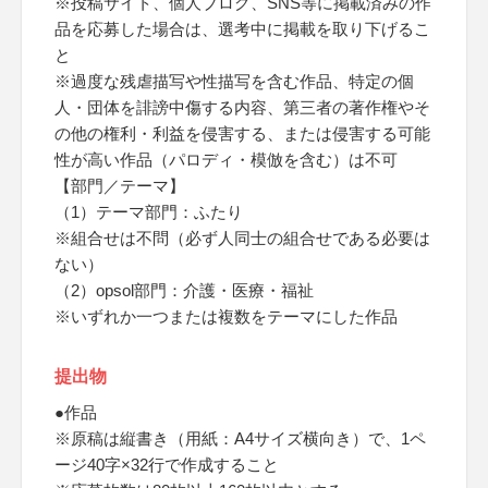
※投稿サイト、個人ブログ、SNS等に掲載済みの作
品を応募した場合は、選考中に掲載を取り下げるこ
と
※過度な残虐描写や性描写を含む作品、特定の個
人・団体を誹謗中傷する内容、第三者の著作権やそ
の他の権利・利益を侵害する、または侵害する可能
性が高い作品（パロディ・模倣を含む）は不可
【部門／テーマ】
（1）テーマ部門：ふたり
※組合せは不問（必ず人同士の組合せである必要は
ない）
（2）opsol部門：介護・医療・福祉
※いずれか一つまたは複数をテーマにした作品
提出物
●作品
※原稿は縦書き（用紙：A4サイズ横向き）で、1ペ
ージ40字×32行で作成すること