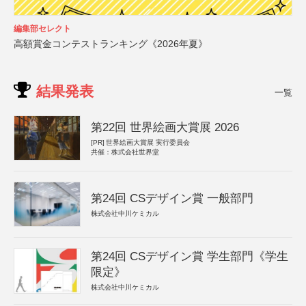
編集部セレクト
高額賞金コンテストランキング《2026年夏》
結果発表
一覧
第22回 世界絵画大賞展 2026
[PR]
世界絵画大賞展 実行委員会
共催：株式会社世界堂
第24回 CSデザイン賞 一般部門
株式会社中川ケミカル
第24回 CSデザイン賞 学生部門《学生
限定》
株式会社中川ケミカル