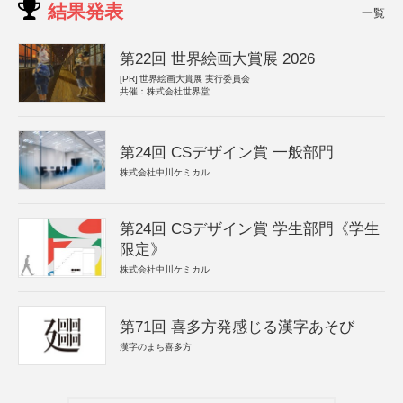
結果発表
一覧
第22回 世界絵画大賞展 2026
[PR]
世界絵画大賞展 実行委員会
共催：株式会社世界堂
第24回 CSデザイン賞 一般部門
株式会社中川ケミカル
第24回 CSデザイン賞 学生部門《学生
限定》
株式会社中川ケミカル
第71回 喜多方発感じる漢字あそび
漢字のまち喜多方