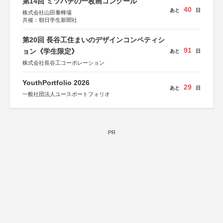
第14回 ミツバチの一枚画コンクール
40
あと
日
株式会社山田養蜂場
共催：朝日学生新聞社
第20回 長谷工住まいのデザインコンペティシ
91
ョン《学生限定》
あと
日
株式会社長谷工コーポレーション
YouthPortfolio 2026
29
あと
日
一般社団法人ユースポートフォリオ
PR