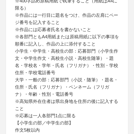
※400字詰め原稿用紙で執筆すること（用紙はA4に
限る）
※作品には一行目に題名をつけ、作品の左肩にペー
ジ番号を記入すること
※作品には応募者氏名を書かないこと
※各部門ともA4用紙または原稿用紙に以下の事項を
順番に記入し、作品の上に添付すること
小学生・中学生・高校生の部：応募部門（小学生作
文・中学生作文・高校生小説・高校生随筆）・題
名・学校名・学年・氏名（フリガナ）・性別・学校
住所・学校電話番号
大学・一般の部：応募部門（小説・随筆）・題名・
住所・氏名（フリガナ）・ペンネーム（フリガ
ナ）・年齢・性別・電話番号
※高知県外在住者は県出身地を住所の後に記入する
こと
※応募は一人各部門1点に限る
【小学生の部／中学生の部】
作文5枚以内