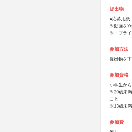
提出物
●応募用紙
※動画をY
※「プライ
参加方法
提出物を下
参加資格
小学生から
※20歳未
こと
※13歳未
参加費
無し