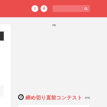
PR
締め切り直前コンテスト
[PR]