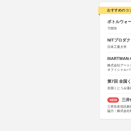
おすすめのコ
ボトルウォ
下関市
NITプロダ
日本工業大学
IIIARTMAN
株式会社アートチューン
オフィシャルパ
第7回 全国
全国くにうみ漫
三井
NEW
三井住友信託銀
協力：株式会社
後援：日本郵便