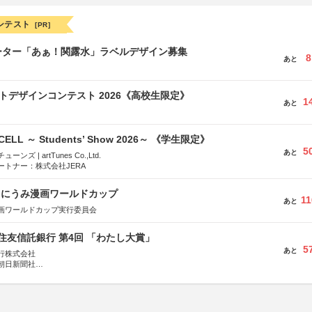
ンテスト
[PR]
ーター「あぁ！関露水」ラベルデザイン募集
8
あと
クトデザインコンテスト 2026《高校生限定》
1
あと
-CELL ～ Students’ Show 2026～ 《学生限定》
5
あと
ズ | artTunes Co.,Ltd.
ートナー：株式会社JERA
くにうみ漫画ワールドカップ
11
あと
画ワールドカップ実行委員会
住友信託銀行 第4回 「わたし大賞」
5
あと
行株式会社
朝日新聞社
株式会社