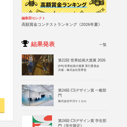
編集部セレクト
高額賞金コンテストランキング《2026年夏》
結果発表
一覧
第22回 世界絵画大賞展 2026
[PR]
世界絵画大賞展 実行委員会
共催：株式会社世界堂
第24回 CSデザイン賞 一般部
門
株式会社中川ケミカル
第24回 CSデザイン賞 学生部
門《学生限定》