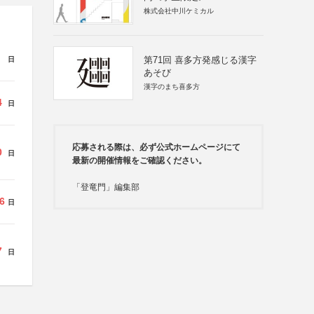
株式会社中川ケミカル
第71回 喜多方発感じる漢字
日
あそび
漢字のまち喜多方
4
日
応募される際は、必ず公式ホームページにて
0
日
最新の開催情報をご確認ください。
「登竜門」編集部
6
日
7
日