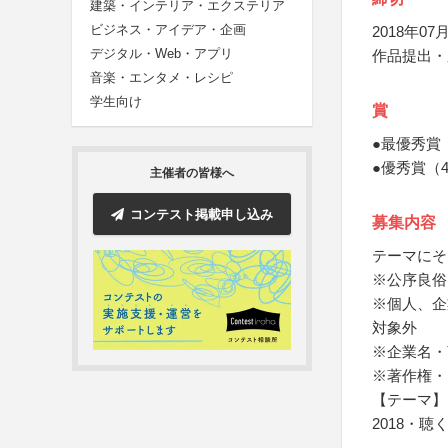
建築・インテリア・エクステリア
ビジネス・アイデア・企画
2018年07月
デジタル・Web・アプリ
作品提出・
音楽・エンタメ・レシピ
学生向け
賞
●最優秀賞
●優秀賞（
主催者の皆様へ
コンテスト掲載申し込み
募集内容
テーマにそ
※公序良俗
※個人、企
対象外
※企業名・
※著作権・
【テーマ】
2018・