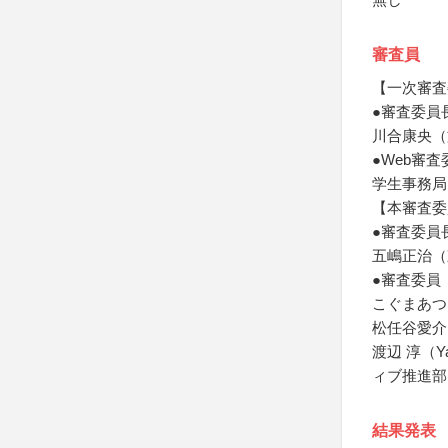
審査員
【一次審査
●審査委員
川合康央（
●Web審査
学生事務局
【本審査委
●審査委員
五嶋正治（
●審査委員
こぐまあつ
松任谷愛介
渡辺 淳（
ィブ推進部
結果発表