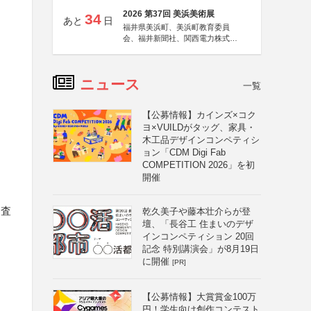
2026 第37回 美浜美術展
34
あと
日
福井県美浜町、美浜町教育委員
会、福井新聞社、関西電力株式会
社
ニュース
一覧
【公募情報】カインズ×コク
ヨ×VUILDがタッグ、家具・
木工品デザインコンペティシ
ョン「CDM Digi Fab
COMPETITION 2026」を初
開催
審査
乾久美子や藤本壮介らが登
壇、「長谷工 住まいのデザ
インコンペティション 20回
記念 特別講演会」が8月19日
に開催
[PR]
【公募情報】大賞賞金100万
円！学生向け創作コンテスト