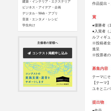
建築・インテリア・エクステリア
作品提出・
ビジネス・アイデア・企画
デジタル・Web・アプリ
賞
音楽・エンタメ・レシピ
●優勝者（
学生向け
●入賞者（
ルフィギュ
※投稿者全
主催者の皆様へ
進呈
コンテスト掲載申し込み
※投票者の
募集内容
テーマにそ
【テーマ】
ユキとニパ
提出物
●作品