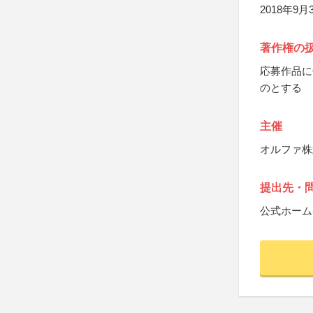
2018年9
著作権の
応募作品に
のとする
主催
オルファ株
提出先・
公式ホーム