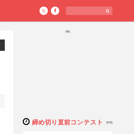
PR
締め切り直前コンテスト
[PR]