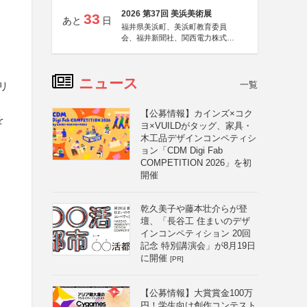
2026 第37回 美浜美術展
33
あと
日
福井県美浜町、美浜町教育委員
会、福井新聞社、関西電力株式会
社
ニュース
一覧
リ
【公募情報】カインズ×コク
を
ヨ×VUILDがタッグ、家具・
木工品デザインコンペティシ
ョン「CDM Digi Fab
COMPETITION 2026」を初
開催
乾久美子や藤本壮介らが登
壇、「長谷工 住まいのデザ
インコンペティション 20回
記念 特別講演会」が8月19日
に開催
[PR]
【公募情報】大賞賞金100万
円！学生向け創作コンテスト