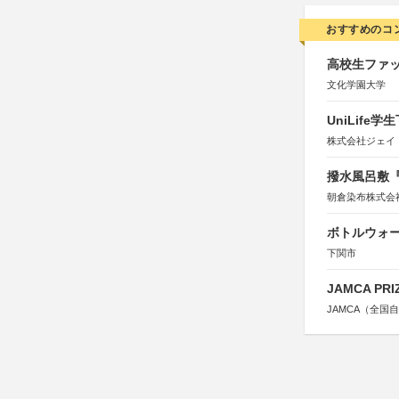
おすすめのコ
高校生ファッ
文化学園大学
UniLif
株式会社ジェイ
撥水風呂敷『
朝倉染布株式会
ボトルウォ
下関市
JAMCA P
JAMCA（全