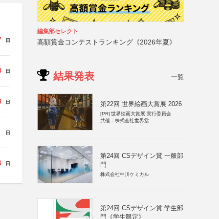
編集部セレクト
7
日
高額賞金コンテストランキング《2026年夏》
8
日
結果発表
一覧
3
日
第22回 世界絵画大賞展 2026
[PR]
世界絵画大賞展 実行委員会
共催：株式会社世界堂
日
第24回 CSデザイン賞 一般部
6
門
日
株式会社中川ケミカル
第24回 CSデザイン賞 学生部
門《学生限定》