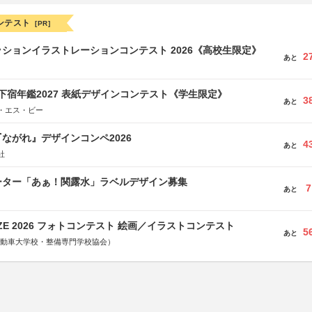
ンテスト
[PR]
ションイラストレーションコンテスト 2026《高校生限定》
2
あと
e学生下宿年鑑2027 表紙デザインコンテスト《学生限定》
3
あと
・エス・ビー
ながれ』デザインコンペ2026
4
あと
社
ーター「あぁ！関露水」ラベルデザイン募集
7
あと
RIZE 2026 フォトコンテスト 絵画／イラストコンテスト
5
あと
国自動車大学校・整備専門学校協会）