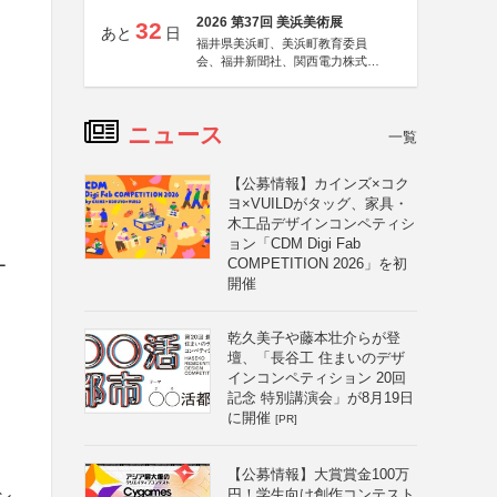
2026 第37回 美浜美術展
32
あと
日
福井県美浜町、美浜町教育委員
会、福井新聞社、関西電力株式会
社
ニュース
一覧
【公募情報】カインズ×コク
ヨ×VUILDがタッグ、家具・
木工品デザインコンペティシ
ョン「CDM Digi Fab
COMPETITION 2026」を初
ー
開催
乾久美子や藤本壮介らが登
壇、「長谷工 住まいのデザ
インコンペティション 20回
記念 特別講演会」が8月19日
に開催
[PR]
【公募情報】大賞賞金100万
円！学生向け創作コンテスト
ン