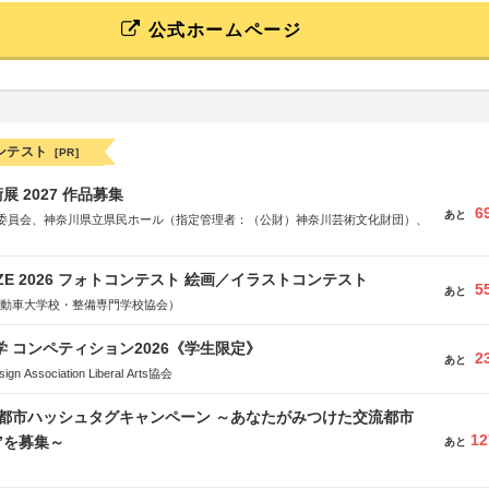
公式ホームページ
ンテスト
[PR]
 2027 作品募集
6
あと
委員会、神奈川県立県民ホール（指定管理者：（公財）神奈川芸術文化財団）、
RIZE 2026 フォトコンテスト 絵画／イラストコンテスト
5
あと
国自動車大学校・整備専門学校協会）
大学 コンペティション2026《学生限定》
2
あと
Association Liberal Arts協会
流都市ハッシュタグキャンペーン ～あなたがみつけた交流都市
12
”を募集～
あと