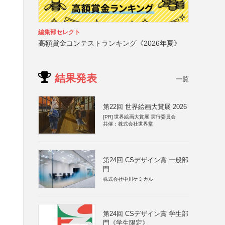
編集部セレクト
高額賞金コンテストランキング《2026年夏》
結果発表
一覧
第22回 世界絵画大賞展 2026
[PR]
世界絵画大賞展 実行委員会
共催：株式会社世界堂
第24回 CSデザイン賞 一般部
門
株式会社中川ケミカル
第24回 CSデザイン賞 学生部
門《学生限定》