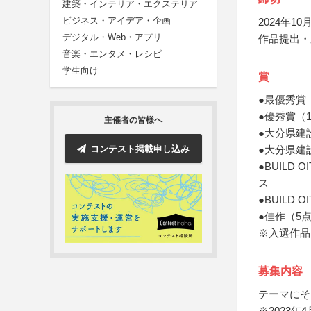
建築・インテリア・エクステリア
ビジネス・アイデア・企画
2024年10月
デジタル・Web・アプリ
作品提出・
音楽・エンタメ・レシピ
学生向け
賞
●最優秀賞
●優秀賞（
主催者の皆様へ
●大分県建
コンテスト掲載申し込み
●大分県建
●BUILD 
ス
●BUILD
●佳作（5点
※入選作品
募集内容
テーマにそ
※2023