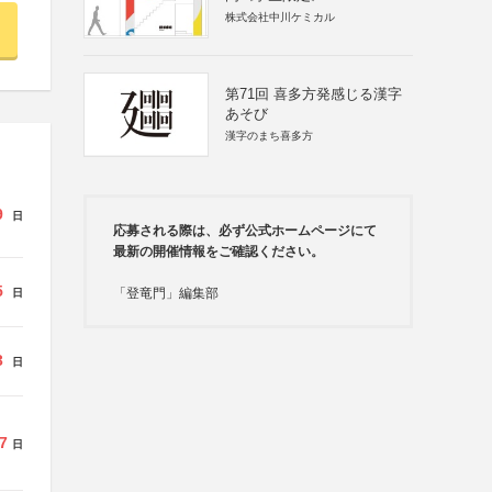
株式会社中川ケミカル
第71回 喜多方発感じる漢字
あそび
漢字のまち喜多方
9
日
応募される際は、必ず公式ホームページにて
最新の開催情報をご確認ください。
5
「登竜門」編集部
日
3
日
7
日