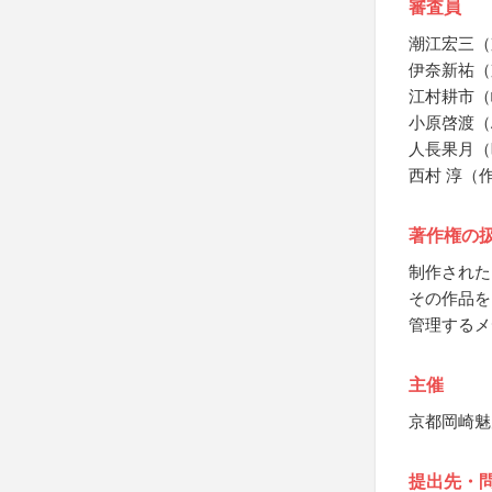
審査員
潮江宏三（
伊奈新祐（
江村耕市（
小原啓渡（A
人長果月（
西村 淳（
著作権の
制作された
その作品を
管理するメ
主催
京都岡崎魅
提出先・