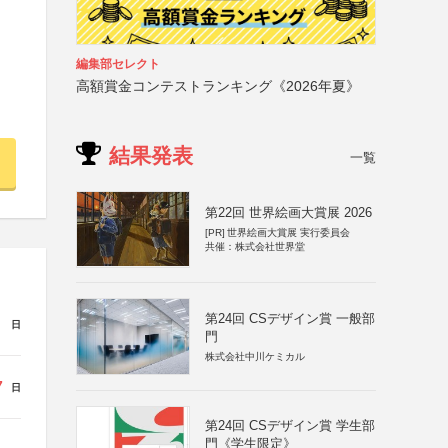
編集部セレクト
高額賞金コンテストランキング《2026年夏》
結果発表
一覧
第22回 世界絵画大賞展 2026
[PR]
世界絵画大賞展 実行委員会
共催：株式会社世界堂
第24回 CSデザイン賞 一般部
日
門
株式会社中川ケミカル
7
日
第24回 CSデザイン賞 学生部
門《学生限定》