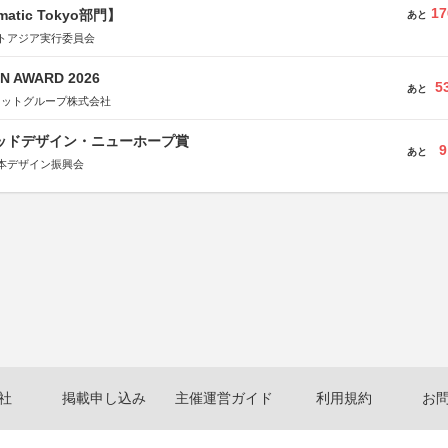
17
matic Tokyo部門】
あと
トアジア実行委員会
N AWARD 2026
5
あと
ネットグループ株式会社
グッドデザイン・ニューホープ賞
9
あと
本デザイン振興会
社
掲載申し込み
主催運営ガイド
利用規約
お