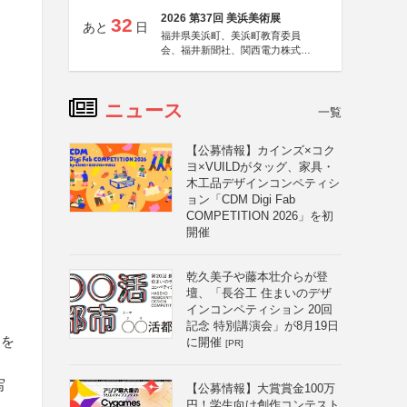
2026 第37回 美浜美術展
32
あと
日
福井県美浜町、美浜町教育委員
会、福井新聞社、関西電力株式会
社
ニュース
一覧
【公募情報】カインズ×コク
ヨ×VUILDがタッグ、家具・
木工品デザインコンペティシ
ョン「CDM Digi Fab
COMPETITION 2026」を初
開催
乾久美子や藤本壮介らが登
壇、「長谷工 住まいのデザ
インコンペティション 20回
記念 特別講演会」が8月19日
曲を
に開催
[PR]
写
【公募情報】大賞賞金100万
円！学生向け創作コンテスト