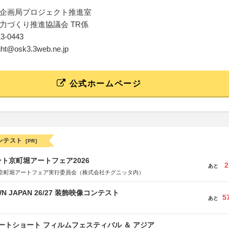
企画局プロジェクト推進室
力づくり推進協議会 TR係
13-0443
ight@osk3.3web.ne.jp
公式ホームページ
ンテスト
[PR]
ト京町堀アートフェア2026
2
あと
京町堀アートフェア実行委員会（株式会社チグニッタ内）
WN JAPAN 26/27 装飾映像コンテスト
5
あと
ートショート フィルムフェスティバル ＆ アジア