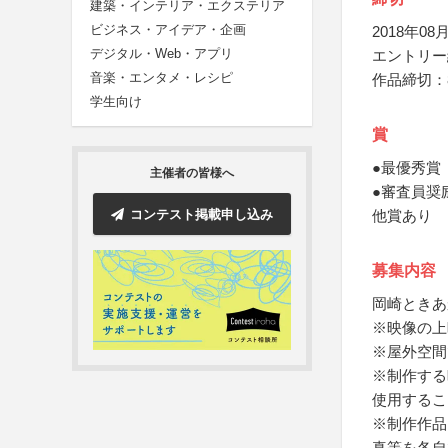
建築・インテリア・エクステリア
ビジネス・アイデア・企画
2018年08月
デジタル・Web・アプリ
エントリー
音楽・エンタメ・レシピ
作品締切：8
学生向け
賞
●最優秀賞
主催者の皆様へ
●審査員奨
コンテスト掲載申し込み
他賞あり
募集内容
岡崎ときあ
※映像の上
※屋外空間
※制作する
使用するこ
※制作作品
真等を各自