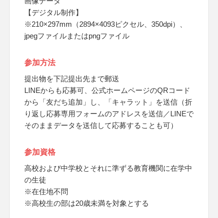
画像データ
【デジタル制作】
※210×297mm（2894×4093ピクセル、350dpi）、
jpegファイルまたはpngファイル
参加方法
提出物を下記提出先まで郵送
LINEからも応募可、公式ホームページのQRコード
から「友だち追加」し、「キャラット」を送信（折
り返し応募専用フォームのアドレスを送信／LINEで
そのままデータを送信して応募することも可）
参加資格
高校および中学校とそれに準ずる教育機関に在学中
の生徒
※在住地不問
※高校生の部は20歳未満を対象とする