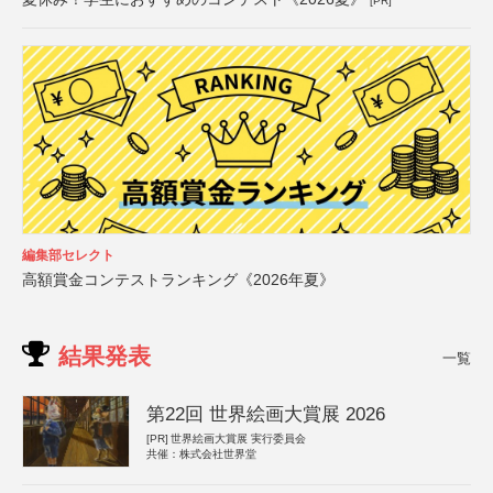
[PR]
編集部セレクト
高額賞金コンテストランキング《2026年夏》
結果発表
一覧
第22回 世界絵画大賞展 2026
[PR]
世界絵画大賞展 実行委員会
共催：株式会社世界堂