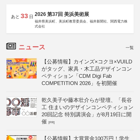
2026 第37回 美浜美術展
33
あと
日
福井県美浜町、美浜町教育委員会、福井新聞社、関西電力株
式会社
ニュース
一覧
【公募情報】カインズ×コクヨ×VUILD
がタッグ、家具・木工品デザインコン
ペティション「CDM Digi Fab
COMPETITION 2026」を初開催
乾久美子や藤本壮介らが登壇、「長谷
工 住まいのデザインコンペティション
20回記念 特別講演会」が8月19日に開
催
[PR]
【公募情報】大賞賞金100万円！学生