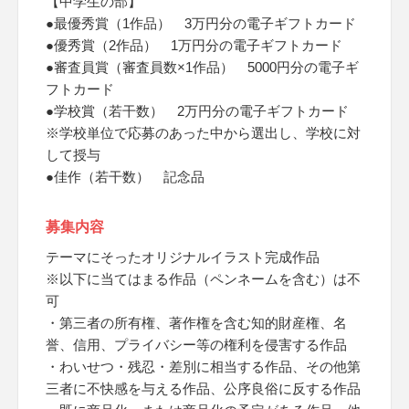
【中学生の部】
●最優秀賞（1作品） 3万円分の電子ギフトカード
●優秀賞（2作品） 1万円分の電子ギフトカード
●審査員賞（審査員数×1作品） 5000円分の電子ギ
フトカード
●学校賞（若干数） 2万円分の電子ギフトカード
※学校単位で応募のあった中から選出し、学校に対
して授与
●佳作（若干数） 記念品
募集内容
テーマにそったオリジナルイラスト完成作品
※以下に当てはまる作品（ペンネームを含む）は不
可
・第三者の所有権、著作権を含む知的財産権、名
誉、信用、プライバシー等の権利を侵害する作品
・わいせつ・残忍・差別に相当する作品、その他第
三者に不快感を与える作品、公序良俗に反する作品