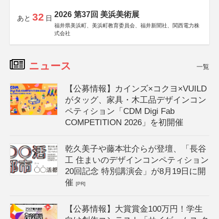
2026 第37回 美浜美術展
32
あと
日
福井県美浜町、美浜町教育委員会、福井新聞社、関西電力株
式会社
ニュース
一覧
【公募情報】カインズ×コクヨ×VUILD
がタッグ、家具・木工品デザインコン
ペティション「CDM Digi Fab
COMPETITION 2026」を初開催
乾久美子や藤本壮介らが登壇、「長谷
工 住まいのデザインコンペティション
20回記念 特別講演会」が8月19日に開
催
[PR]
【公募情報】大賞賞金100万円！学生