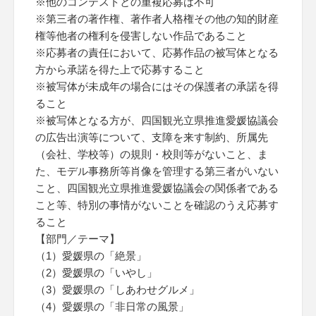
※他のコンテストとの重複応募は不可
※第三者の著作権、著作者人格権その他の知的財産
権等他者の権利を侵害しない作品であること
※応募者の責任において、応募作品の被写体となる
方から承諾を得た上で応募すること
※被写体が未成年の場合にはその保護者の承諾を得
ること
※被写体となる方が、四国観光立県推進愛媛協議会
の広告出演等について、支障を来す制約、所属先
（会社、学校等）の規則・校則等がないこと、ま
た、モデル事務所等肖像を管理する第三者がいない
こと、四国観光立県推進愛媛協議会の関係者である
こと等、特別の事情がないことを確認のうえ応募す
ること
【部門／テーマ】
（1）愛媛県の「絶景」
（2）愛媛県の「いやし」
（3）愛媛県の「しあわせグルメ」
（4）愛媛県の「非日常の風景」