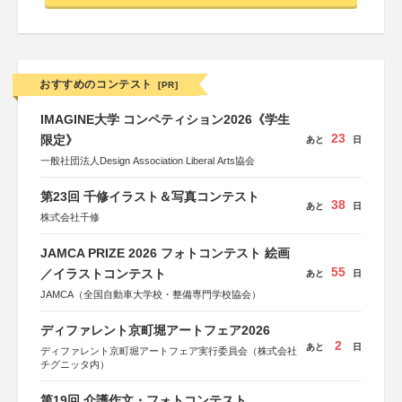
おすすめのコンテスト
[PR]
IMAGINE大学 コンペティション2026《学生
23
限定》
あと
日
一般社団法人Design Association Liberal Arts協会
第23回 千修イラスト＆写真コンテスト
38
あと
日
株式会社千修
JAMCA PRIZE 2026 フォトコンテスト 絵画
55
／イラストコンテスト
あと
日
JAMCA（全国自動車大学校・整備専門学校協会）
ディファレント京町堀アートフェア2026
2
あと
日
ディファレント京町堀アートフェア実行委員会（株式会社
チグニッタ内）
第19回 介護作文・フォトコンテスト