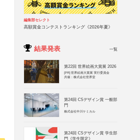
編集部セレクト
高額賞金コンテストランキング《2026年夏》
結果発表
一覧
第22回 世界絵画大賞展 2026
[PR]
世界絵画大賞展 実行委員会
共催：株式会社世界堂
第24回 CSデザイン賞 一般部
門
株式会社中川ケミカル
第24回 CSデザイン賞 学生部
門《学生限定》