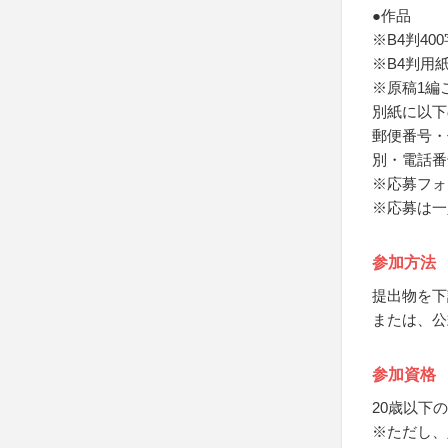
●作品
※B4判4
※B4判用
※原稿1編
別紙に以下
郵便番号・
別・電話番
※応募フォ
※応募は一
参加方法
提出物を下
または、公
参加資格
20歳以下の
※ただし、