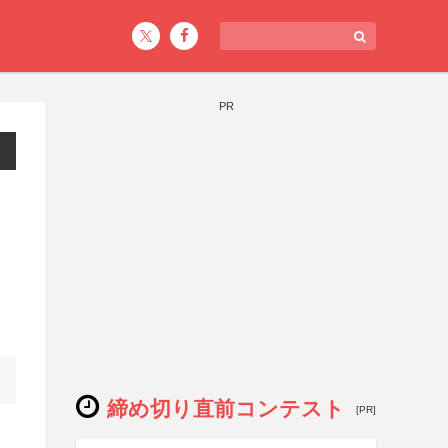
PR
締め切り直前コンテスト
[PR]