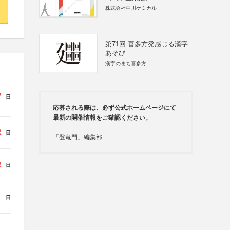
株式会社中川ケミカル
第71回 喜多方発感じる漢字
あそび
漢字のまち喜多方
7
日
応募される際は、必ず公式ホームページにて
最新の開催情報をご確認ください。
2
日
「登竜門」編集部
2
日
日