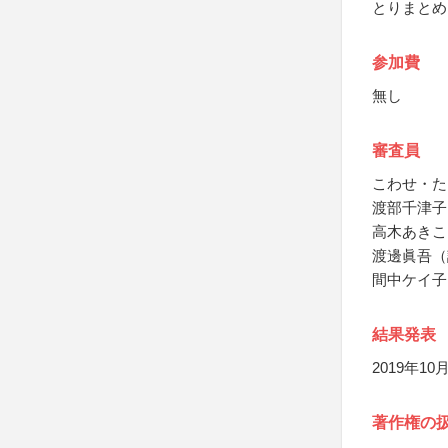
とりまとめ
参加費
無し
審査員
こわせ・た
渡部千津子
高木あきこ
渡邊眞吾（
間中ケイ子
結果発表
2019年
著作権の