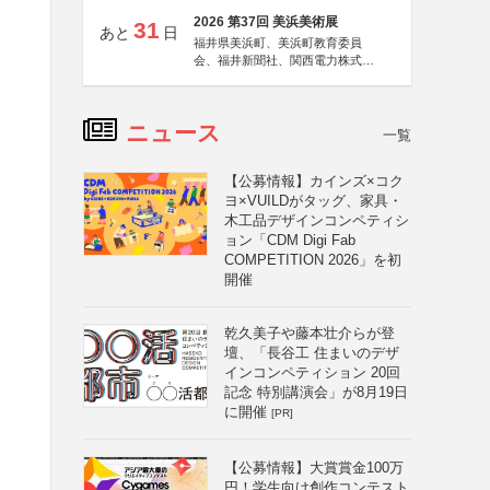
2026 第37回 美浜美術展
31
あと
日
福井県美浜町、美浜町教育委員
会、福井新聞社、関西電力株式会
社
ニュース
一覧
【公募情報】カインズ×コク
ヨ×VUILDがタッグ、家具・
木工品デザインコンペティシ
ョン「CDM Digi Fab
COMPETITION 2026」を初
開催
乾久美子や藤本壮介らが登
壇、「長谷工 住まいのデザ
インコンペティション 20回
記念 特別講演会」が8月19日
に開催
[PR]
【公募情報】大賞賞金100万
円！学生向け創作コンテスト