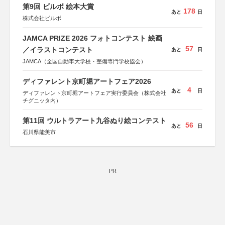
第9回 ビルボ 絵本大賞
178
あと
日
株式会社ビルボ
JAMCA PRIZE 2026 フォトコンテスト 絵画
57
／イラストコンテスト
あと
日
JAMCA（全国自動車大学校・整備専門学校協会）
ディファレント京町堀アートフェア2026
4
あと
日
ディファレント京町堀アートフェア実行委員会（株式会社
チグニッタ内）
第11回 ウルトラアート九谷ぬり絵コンテスト
56
あと
日
石川県能美市
PR