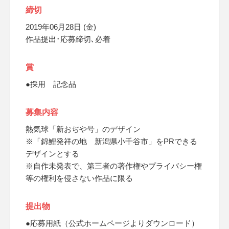
締切
2019年06月28日 (金)
作品提出･応募締切､必着
賞
●採用 記念品
募集内容
熱気球「新おぢや号」のデザイン
※「錦鯉発祥の地 新潟県小千谷市」をPRできる
デザインとする
※自作未発表で、第三者の著作権やプライバシー権
等の権利を侵さない作品に限る
提出物
●応募用紙（公式ホームページよりダウンロード）