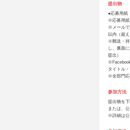
提出物
●応募用紙
※応募用紙
※メールで
以内（超え
※郵送・持
し、裏面に
提出）
※Face
タイトル・
※全部門応
参加方法
提出物を下
または、公
※詳細は公