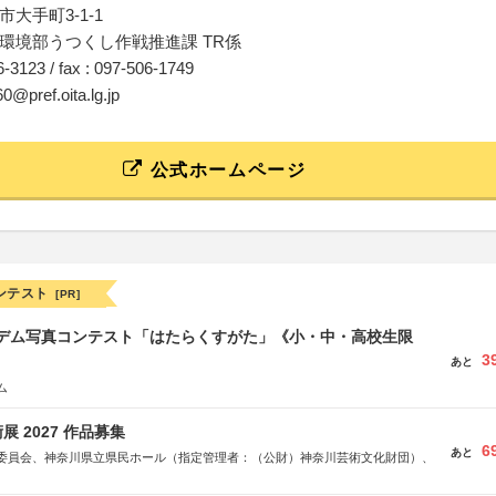
大手町3-1-1
環境部うつくし作戦推進課 TR係
06-3123 / fax : 097-506-1749
60@pref.oita.lg.jp
公式ホームページ
ンテスト
[PR]
イデム写真コンテスト「はたらくすがた」《小・中・高校生限
3
あと
ム
 2027 作品募集
6
あと
委員会、神奈川県立県民ホール（指定管理者：（公財）神奈川芸術文化財団）、