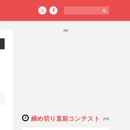
PR
締め切り直前コンテスト
[PR]