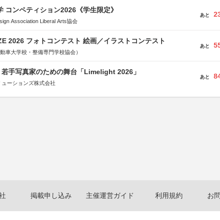
大学 コンペティション2026《学生限定》
2
あと
Association Liberal Arts協会
RIZE 2026 フォトコンテスト 絵画／イラストコンテスト
5
あと
国自動車大学校・整備専門学校協会）
手写真家のための舞台「Limelight 2026」
8
あと
リューションズ株式会社
社
掲載申し込み
主催運営ガイド
利用規約
お