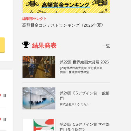
編集部セレクト
高額賞金コンテストランキング《2026年夏》
結果発表
一覧
第22回 世界絵画大賞展 2026
[PR]
世界絵画大賞展 実行委員会
共催：株式会社世界堂
第24回 CSデザイン賞 一般部
9
日
門
株式会社中川ケミカル
9
日
第24回 CSデザイン賞 学生部
門《学生限定》