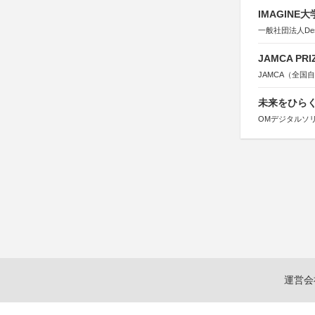
IMAGINE
一般社団法人Design 
JAMCA P
JAMCA（全
未来をひらく若
OMデジタルソ
運営会