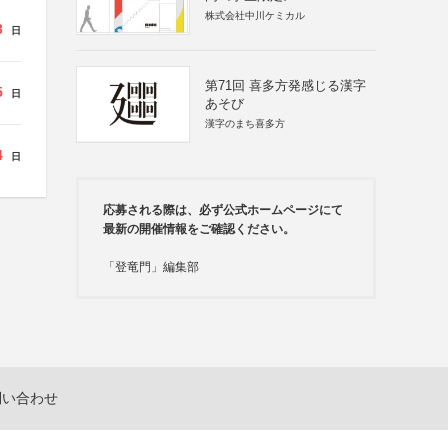
株式会社中川ケミカル
3
日
第71回 喜多方発感じる漢字
5
日
あそび
漢字のまち喜多方
4
日
応募される際は、必ず公式ホームページにて
最新の開催情報をご確認ください。
「登竜門」編集部
問い合わせ