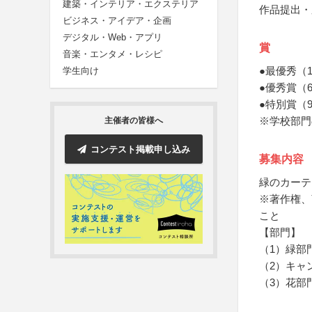
建築・インテリア・エクステリア
作品提出・
ビジネス・アイデア・企画
デジタル・Web・アプリ
賞
音楽・エンタメ・レシピ
●最優秀（
学生向け
●優秀賞（
●特別賞（
※学校部門
主催者の皆様へ
コンテスト掲載申し込み
募集内容
緑のカーテ
※著作権、
こと
【部門】
（1）緑部
（2）キャ
（3）花部