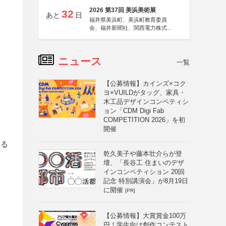
2026 第37回 美浜美術展
32
あと
日
福井県美浜町、美浜町教育委員
会、福井新聞社、関西電力株式会
社
ニュース
一覧
【公募情報】カインズ×コク
ヨ×VUILDがタッグ、家具・
木工品デザインコンペティシ
ョン「CDM Digi Fab
COMPETITION 2026」を初
開催
する
乾久美子や藤本壮介らが登
壇、「長谷工 住まいのデザ
インコンペティション 20回
記念 特別講演会」が8月19日
に開催
[PR]
【公募情報】大賞賞金100万
円！学生向け創作コンテスト