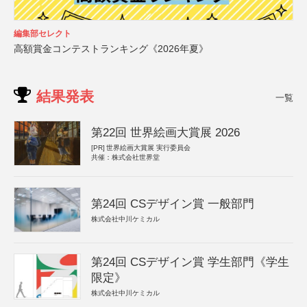
編集部セレクト
高額賞金コンテストランキング《2026年夏》
結果発表
一覧
第22回 世界絵画大賞展 2026
[PR]
世界絵画大賞展 実行委員会
共催：株式会社世界堂
第24回 CSデザイン賞 一般部門
株式会社中川ケミカル
第24回 CSデザイン賞 学生部門《学生
限定》
株式会社中川ケミカル