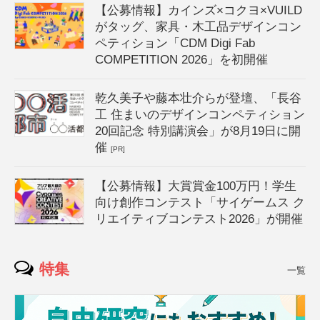
【公募情報】カインズ×コクヨ×VUILD
がタッグ、家具・木工品デザインコン
ペティション「CDM Digi Fab
COMPETITION 2026」を初開催
乾久美子や藤本壮介らが登壇、「長谷
工 住まいのデザインコンペティション
20回記念 特別講演会」が8月19日に開
催
[PR]
【公募情報】大賞賞金100万円！学生
向け創作コンテスト「サイゲームス ク
リエイティブコンテスト2026」が開催
特集
一覧