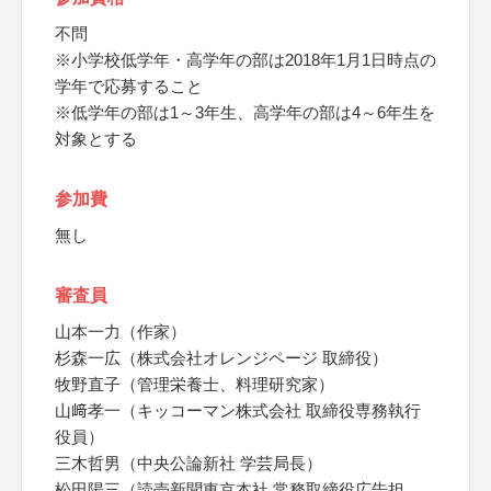
不問
※小学校低学年・高学年の部は2018年1月1日時点の
学年で応募すること
※低学年の部は1～3年生、高学年の部は4～6年生を
対象とする
参加費
無し
審査員
山本一力（作家）
杉森一広（株式会社オレンジページ 取締役）
牧野直子（管理栄養士、料理研究家）
山﨑孝一（キッコーマン株式会社 取締役専務執行
役員）
三木哲男（中央公論新社 学芸局長）
松田陽三（読売新聞東京本社 常務取締役広告担