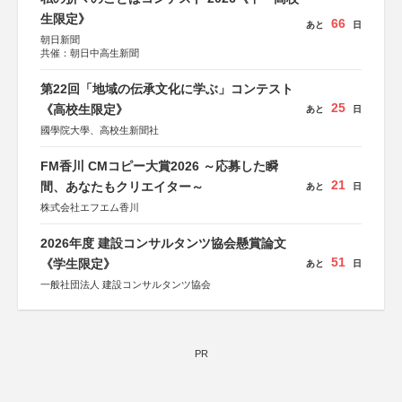
生限定》
66
あと
日
朝日新聞
共催：朝日中高生新聞
第22回「地域の伝承文化に学ぶ」コンテスト
25
《高校生限定》
あと
日
國學院大學、高校生新聞社
FM香川 CMコピー大賞2026 ～応募した瞬
21
間、あなたもクリエイター～
あと
日
株式会社エフエム香川
2026年度 建設コンサルタンツ協会懸賞論文
51
《学生限定》
あと
日
一般社団法人 建設コンサルタンツ協会
PR