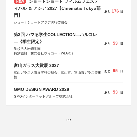
ショートショート フィルムフェステ
NEW
後援：厚生労働省
文部科学省
ィバル ＆ アジア 2027【Cinematic Tokyo部
176
あと
日
奈良県
門】
日本経済団体連合会
関西経済連合会
ショートショートアジア実行委員会
「“よい仕事おこし”フェア」実行委員会
関西文化学術研究都市推進機構
第3回 ハマる学生COLLECTION―ハルコレ
東京難病団体連絡協議会
―《学生限定》
53
あと
日
学校法人岩崎学園
特別協賛：株式会社ウィゴー（WEGO）
富山ガラス大賞展 2027
95
あと
日
富山ガラス大賞展実行委員会、富山市、富山市ガラス美術
館
GMO DESIGN AWARD 2026
53
あと
日
GMOインターネットグループ株式会社
PR