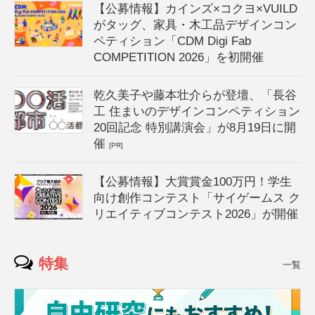
【公募情報】カインズ×コクヨ×VUILD
がタッグ、家具・木工品デザインコン
ペティション「CDM Digi Fab
COMPETITION 2026」を初開催
乾久美子や藤本壮介らが登壇、「長谷
工 住まいのデザインコンペティション
20回記念 特別講演会」が8月19日に開
催
[PR]
【公募情報】大賞賞金100万円！学生
向け創作コンテスト「サイゲームス ク
リエイティブコンテスト2026」が開催
特集
一覧