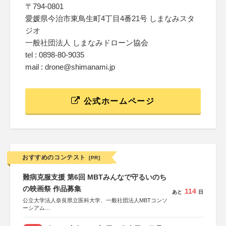
〒794-0801
愛媛県今治市東鳥生町4丁目4番21号 しまなみスタ
ジオ
一般社団法人 しまなみドローン協会
tel : 0898-80-9035
mail : drone@shimanami.jp
公式ホームページ
おすすめのコンテスト
[PR]
難病克服支援 第6回 MBTみんなで守るいのち
の映画祭 作品募集
114
あと
日
公立大学法人奈良県立医科大学、一般社団法人MBTコンソ
ーシアム
協力：読売新聞社