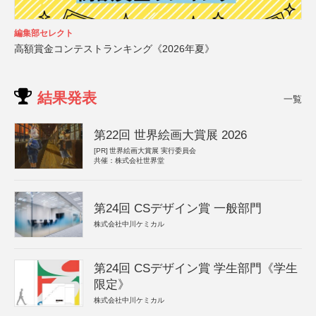
編集部セレクト
高額賞金コンテストランキング《2026年夏》
結果発表
一覧
第22回 世界絵画大賞展 2026
[PR]
世界絵画大賞展 実行委員会
共催：株式会社世界堂
第24回 CSデザイン賞 一般部門
株式会社中川ケミカル
第24回 CSデザイン賞 学生部門《学生
限定》
株式会社中川ケミカル