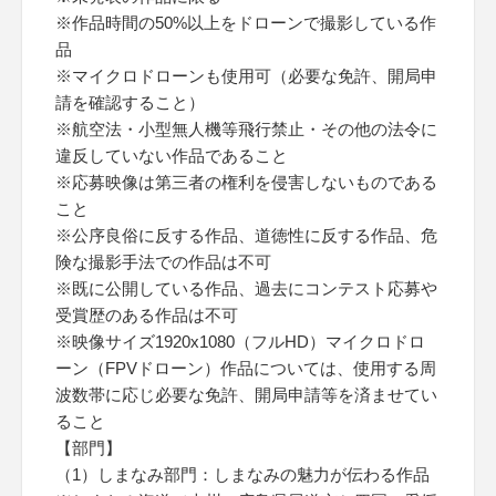
※作品時間の50%以上をドローンで撮影している作
品
※マイクロドローンも使用可（必要な免許、開局申
請を確認すること）
※航空法・小型無人機等飛行禁止・その他の法令に
違反していない作品であること
※応募映像は第三者の権利を侵害しないものである
こと
※公序良俗に反する作品、道徳性に反する作品、危
険な撮影手法での作品は不可
※既に公開している作品、過去にコンテスト応募や
受賞歴のある作品は不可
※映像サイズ1920x1080（フルHD）マイクロドロ
ーン（FPVドローン）作品については、使用する周
波数帯に応じ必要な免許、開局申請等を済ませてい
ること
【部門】
（1）しまなみ部門：しまなみの魅力が伝わる作品