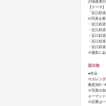
の保護者の
【テーマ】
「近江鉄道
の写真を募
・近江鉄道
・近江鉄道
・近江鉄道
・近江鉄道
・近江鉄道
※撮影にあ
提出物
●作品
※カレンダ
像度300～4
※写真の加
ォーマット
※応募は一