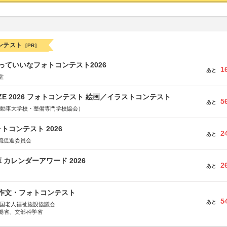
ンテスト
[PR]
っていいなフォトコンテスト2026
1
あと
堂
RIZE 2026 フォトコンテスト 絵画／イラストコンテスト
5
あと
国自動車大学校・整備専門学校協会）
トコンテスト 2026
2
あと
流促進委員会
 カレンダーアワード 2026
2
あと
護作文・フォトコンテスト
5
あと
全国老人福祉施設協議会
働省、文部科学省