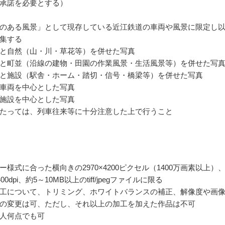
承諾を必要とする）
のある風景」として現存している近江鉄道の車両や風景に限定し
集する
と自然（山・川・草花等）を併せた写真
と町並（沿線の建物・田園の作業風景・生活風景等）を併せた写
と施設（駅舎・ホーム・踏切・信号・橋梁等）を併せた写真
車両を中心とした写真
施設を中心とした写真
たっては、列車往来等に十分注意した上で行うこと
ー様式に合った横向きの2970×4200ピクセル（1400万画素以上）
00dpi、約5～10MB以上のtiff/jpegファイルに限る
工について、トリミング、ホワイトバランスの補正、解像度や画
の変更は可、ただし、それ以上の加工を加えた作品は不可
人何点でも可