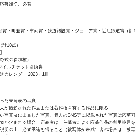
応募締切、必着
然賞・町並賞・車両賞・鉄道施設賞・ジュニア賞・近江鉄道賞（計1
（計10点）
】
彰式の参加権）
マイルチケット引換券
カレンダー 2023」1冊
った未発表の写真
人が撮影された作品または著作権を有する作品に限る
い写真展に出品した写真、個人のSNS等に掲載された写真は応募
物が含まれる場合、応募者は、主催者による応募作品の利用範囲
説明の上、必ず承諾を得ること（被写体が未成年者の場合は、被