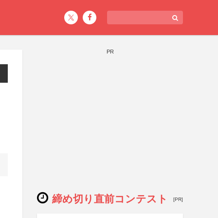
PR
締め切り直前コンテスト
[PR]