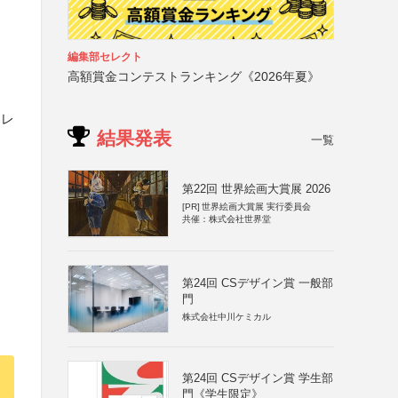
編集部セレクト
高額賞金コンテストランキング《2026年夏》
とレ
結果発表
一覧
第22回 世界絵画大賞展 2026
[PR]
世界絵画大賞展 実行委員会
共催：株式会社世界堂
第24回 CSデザイン賞 一般部
門
株式会社中川ケミカル
第24回 CSデザイン賞 学生部
門《学生限定》