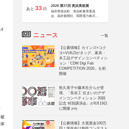
2026 第37回 美浜美術展
33
あと
日
福井県美浜町、美浜町教育委員
会、福井新聞社、関西電力株式会
社
4
ニュース
一覧
【公募情報】カインズ×コク
ヨ×VUILDがタッグ、家具・
木工品デザインコンペティシ
ョン「CDM Digi Fab
COMPETITION 2026」を初
開催
乾久美子や藤本壮介らが登
壇、「長谷工 住まいのデザ
インコンペティション 20回
記念 特別講演会」が8月19日
に開催
[PR]
可
を被
【公募情報】大賞賞金100万
写体
円！学生向け創作コンテスト