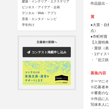
建築・インテリア・エクステリア
作品提出・
ビジネス・アイデア・企画
デジタル・Web・アプリ
賞
音楽・エンタメ・レシピ
●大賞・自
学生向け
点）
●市町村賞
【入賞特典
主催者の皆様へ
・賞状（表
コンテスト掲載申し込み
・1デイス
・「近江鉄道
募集内容
テーマにそ
※応募者本
※審査のな
※作品に人
写体本人に