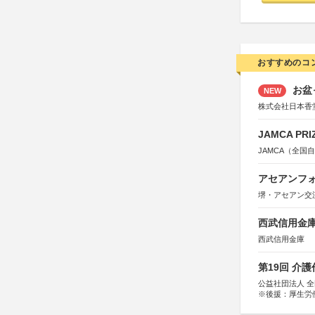
おすすめのコ
お盆
NEW
株式会社日本香
JAMCA P
JAMCA（全
アセアンフォ
堺・アセアン交
西武信用金庫
西武信用金庫
第19回 介
公益社団法人 
※後援：厚生労