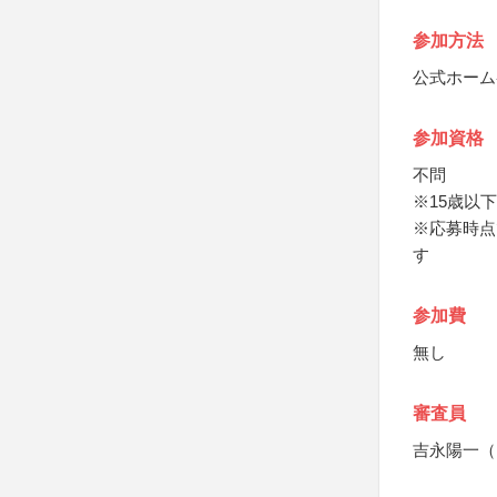
参加方法
公式ホーム
参加資格
不問
※15歳以
※応募時点
す
参加費
無し
審査員
吉永陽一（