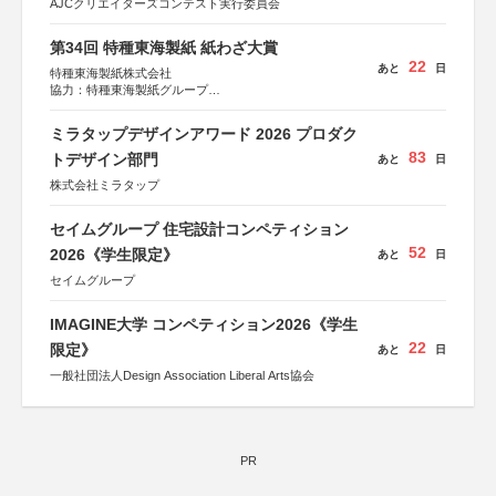
AJCクリエイターズコンテスト実行委員会
第34回 特種東海製紙 紙わざ大賞
22
あと
日
特種東海製紙株式会社
協力：特種東海製紙グループ
特別協賛：静岡県長泉町
ミラタップデザインアワード 2026 プロダク
83
トデザイン部門
あと
日
株式会社ミラタップ
セイムグループ 住宅設計コンペティション
52
2026《学生限定》
あと
日
セイムグループ
IMAGINE大学 コンペティション2026《学生
22
限定》
あと
日
一般社団法人Design Association Liberal Arts協会
PR