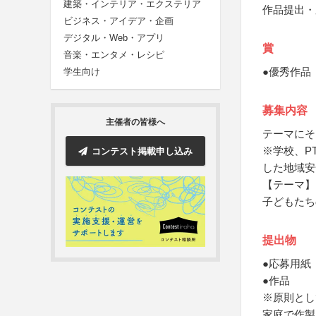
建築・インテリア・エクステリア
作品提出・
ビジネス・アイデア・企画
デジタル・Web・アプリ
賞
音楽・エンタメ・レシピ
●優秀作品
学生向け
募集内容
主催者の皆様へ
テーマにそ
※学校、P
コンテスト掲載申し込み
した地域安
【テーマ】
子どもたち
提出物
●応募用紙
●作品
※原則とし
家庭で作製