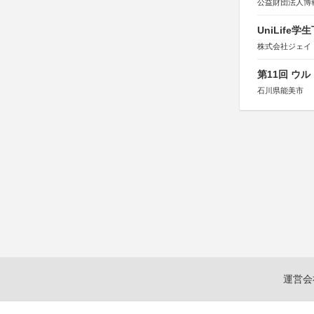
公益財団法人博
UniLif
株式会社ジェイ
第11回 ウ
石川県能美市
運営会