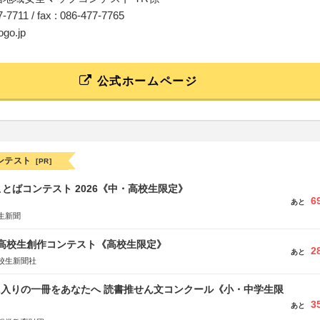
77-7711 / fax : 086-477-7765
ogo.jp
公式ホームページ
ンテスト
[PR]
とばコンテスト 2026《中・高校生限定》
6
あと
生新聞
国高校生創作コンテスト《高校生限定》
2
あと
校生新聞社
に入りの一冊をあなたへ 読書推せん文コンクール《小・中学生限
3
あと