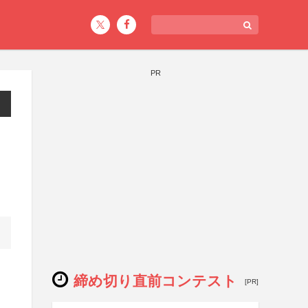
PR
締め切り直前コンテスト
[PR]