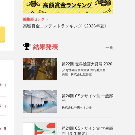
編集部セレクト
高額賞金コンテストランキング《2026年夏》
結果発表
一覧
第22回 世界絵画大賞展 2026
[PR]
世界絵画大賞展 実行委員会
共催：株式会社世界堂
9
日
第24回 CSデザイン賞 一般部
門
8
日
株式会社中川ケミカル
5
第24回 CSデザイン賞 学生部
日
門《学生限定》