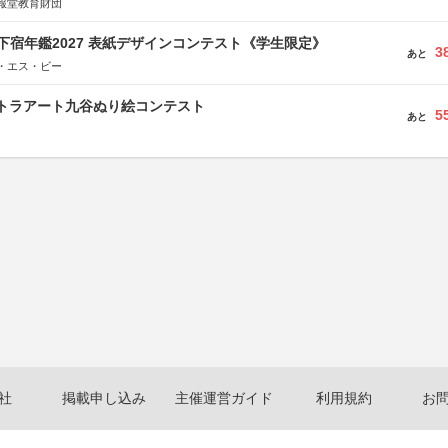
報堂教育財団
e学生下宿年鑑2027 表紙デザインコンテスト《学生限定》
3
あと
・エス・ビー
ルトラアート九谷ぬり絵コンテスト
5
あと
社
掲載申し込み
主催運営ガイド
利用規約
お