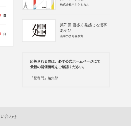
株式会社中川ケミカル
8
日
第71回 喜多方発感じる漢字
あそび
5
日
漢字のまち喜多方
応募される際は、必ず公式ホームページにて
最新の開催情報をご確認ください。
「登竜門」編集部
問い合わせ