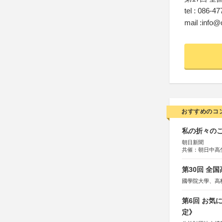
tel : 086-4
mail :info@
おすすめのコ
私の折々のこ
朝日新聞
共催：朝日中高
第30回 全
國學院大學、高
第6回 お気
定》