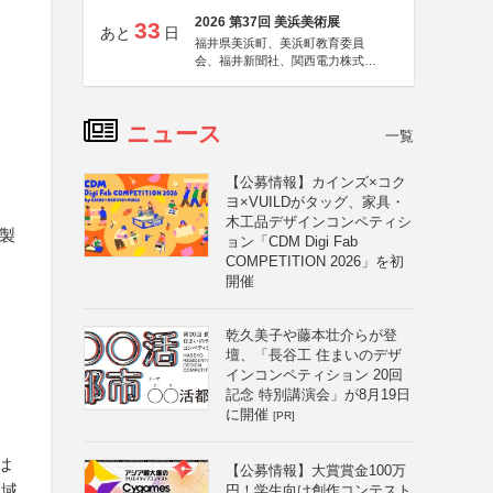
2026 第37回 美浜美術展
33
あと
日
福井県美浜町、美浜町教育委員
会、福井新聞社、関西電力株式会
社
ニュース
一覧
【公募情報】カインズ×コク
ヨ×VUILDがタッグ、家具・
木工品デザインコンペティシ
製
ョン「CDM Digi Fab
COMPETITION 2026」を初
開催
乾久美子や藤本壮介らが登
壇、「長谷工 住まいのデザ
インコンペティション 20回
記念 特別講演会」が8月19日
に開催
[PR]
は
【公募情報】大賞賞金100万
地域
円！学生向け創作コンテスト