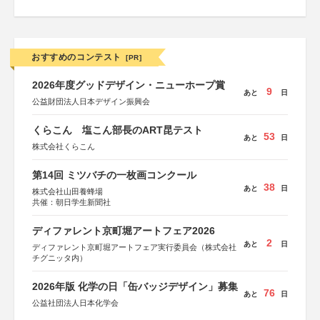
おすすめのコンテスト
[PR]
2026年度グッドデザイン・ニューホープ賞
9
あと
日
公益財団法人日本デザイン振興会
くらこん 塩こん部長のART昆テスト
53
あと
日
株式会社くらこん
第14回 ミツバチの一枚画コンクール
38
あと
日
株式会社山田養蜂場
共催：朝日学生新聞社
ディファレント京町堀アートフェア2026
2
あと
日
ディファレント京町堀アートフェア実行委員会（株式会社
チグニッタ内）
2026年版 化学の日「缶バッジデザイン」募集
76
あと
日
公益社団法人日本化学会